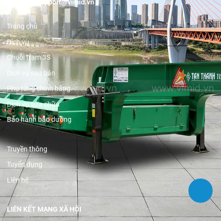
Email:
support@vimid.vn
Trang chủ
Dịch vụ
Chuỗi trạm 3S
Dịch vụ sau bán
Phụ tùng chính hãng
Dịch vụ sửa chữa
Bảo hành bảo dưỡng
Truyền thông
Tuyển dụng
Liên hệ
LIÊN KẾT MẠNG XÃ HỘI