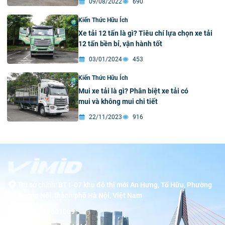
09/08/2022
690
Kiến Thức Hữu Ích
Xe tải 12 tấn là gì? Tiêu chí lựa chọn xe tải
12 tấn bền bỉ, vận hành tốt
03/01/2024
453
Kiến Thức Hữu Ích
Mui xe tải là gì? Phân biệt xe tải có
mui và không mui chi tiết
22/11/2023
916
Trụ sở chính:
BT1-07 khu đô thị mới An Hưng, Tố Hữu, Phường
Dương Nội, thành phố Hà Nội, Việt Nam
Hotline:
19001089