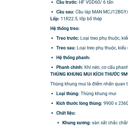
Cầu trước:
HF VGD60/ 6 tấn
Cầu sau:
Cầu láp MAN MCJ12BGY/ 12
Lốp:
11R22.5, lốp bố thép
Hệ thống treo:
Treo trước:
Loại treo phụ thuộc, kiể
Treo sau:
Loại treo phụ thuộc, kiểu 
Hệ thống phanh:
Phanh chính:
Khí nén, cơ cấu phanh
THÙNG KHUNG MUI KÍCH THƯỚC 9M
Thùng khung mui là điểm nhấn quan trọn
Loại thùng:
Thùng khung mui
Kích thước lòng thùng:
9900 x 236
Chất liệu:
Khung xương:
sàn sắt chắc chắ