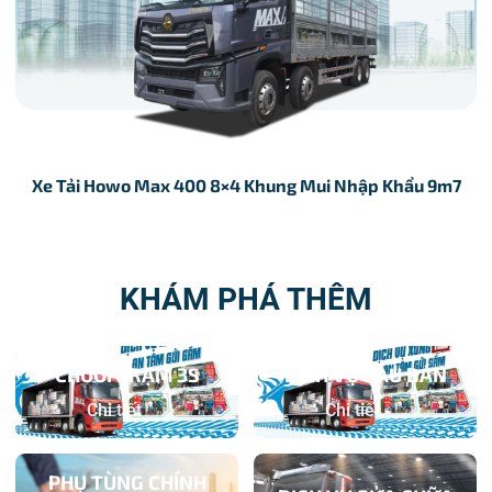
Xe Tải Howo Max 400 8×4 Khung Mui Nhập Khẩu 9m7
KHÁM PHÁ THÊM
CHUỖI TRẠM 3S
DỊCH VỤ SAU BÁN
Chi tiết
Chi tiết
PHỤ TÙNG CHÍNH