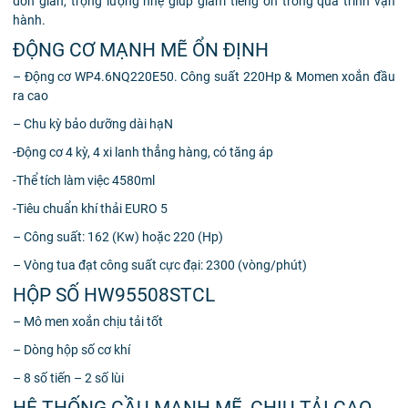
đơn giản, trọng lượng nhẹ giúp giảm tiếng ồn trong quá trình vận
hành.
ĐỘNG CƠ MẠNH MẼ ỔN ĐỊNH
– Động cơ WP4.6NQ220E50. Công suất 220Hp & Momen xoắn đầu
ra cao
– Chu kỳ bảo dưỡng dài hạN
-Động cơ 4 kỳ, 4 xi lanh thẳng hàng, có tăng áp
-Thể tích làm việc 4580ml
-Tiêu chuẩn khí thải EURO 5
– Công suất: 162 (Kw) hoặc 220 (Hp)
– Vòng tua đạt công suất cực đại: 2300 (vòng/phút)
HỘP SỐ HW95508STCL
– Mô men xoắn chịu tải tốt
– Dòng hộp số cơ khí
– 8 số tiến – 2 số lùi