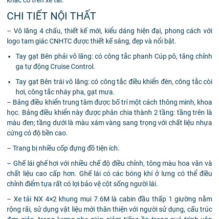
khác có trên xe tải.
CHI TIẾT NỘI THẤT
– Vô lăng 4 chấu, thiết kế mới, kiểu dáng hiện đại, phong cách với
logo tam giác CNHTC được thiết kế sáng, đẹp và nổi bật.
Tay gạt Bên phải vô lăng: có công tắc phanh Cúp pô, tăng chỉnh
ga tự động Cruise Control.
Tay gạt Bên trái vô lăng: có công tắc điều khiển đèn, công tắc còi
hơi, công tắc nháy pha, gạt mưa.
– Bảng điều khiển trung tâm được bố trí một cách thông minh, khoa
học. Bảng điều khiển này được phân chia thành 2 tầng: tầng trên là
màu đen; tầng dưới là màu xám vàng sang trọng với chất liệu nhựa
cứng có độ bền cao.
– Trang bị nhiều cốp đựng đồ tiện ích.
– Ghế lái ghế hơi với nhiều chế độ điều chỉnh, tông màu hoa văn và
chất liệu cao cấp hơn. Ghế lái có các bóng khí ở lưng có thể điều
chỉnh điểm tựa rất có lợi bảo vệ cột sống người lái.
– Xe tải NX 4×2 khung mui 7.6M là cabin đầu thấp 1 giường nằm
rộng rãi, sử dụng vật liệu mới thân thiện với người sử dụng, cấu trúc