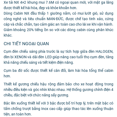
Xe tải NX 4×2 khung mui 7.6M có ngoại quan mới, với mặt ga lăng
được thiết kế hài hòa, đẹp và khỏe khoắn hơn.
Dòng Cabin NX đầu thấp 1 giường nằm, có mui lướt gió, sử dụng
công nghệ và tiêu chuẩn MAN-ĐỨC, được chế tạo tinh xảo, cứng
cáp và chắc chắn, tạo cảm giác an toàn cao cho lái xe khi vận hành.
Giảm khoảng 20% tiếng ồn so với các dòng cabin cùng phân khúc
khác.
CHI TIẾT NGOẠI QUAN
Cụm đèn chiếu sáng phía trước là sự tích hợp giữa đèn HALOGEN,
đèn bi XENON và dải đèn LED giúp nâng cao tuổi thọ cụm đèn, tăng
khả năng chiếu sáng và tiết kiệm điện năng.
Cụm ba đờ sốc được thiết kế cân đối, làm hài hòa tổng thể cabin
hơn.
Thiết kế gương chiếu hậu rộng đảm bảo cho xe hoạt động trong
nhiều điều kiện và góc nhìn khác nhau. Hệ thống gương chỉnh điện 4
chiều, đặc biệt với chức năng sấy gương.
Bậc lên xuống thiết kế với 3 bậc được bố trí hợp lý, trên mặt bậc có
tấm chống trượt bằng Inox cao cấp giúp thao tác lên xuống thuận
tiện, an toàn hơn.