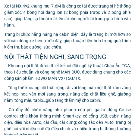
Xe tải NX 4×2 khung mui 7.6M là dòng xe tải được trang bị hệ thống
giảm xóc 4 bóng hơi dạng lớn (2 bóng phía trước và 2 bóng phía
sau), giúp tăng sự thoải mái, êm ái cho người lái trong quá trình vận
hành.
Trang bị chức năng nâng hạ cabin điện, đây là trang bị mới hơn so
với các dòng xe ben trước đây, giúp thuận tiện hơn trong quá trình
kiểm tra, bảo dưỡng, sửa chữa.
NỘI THẤT TIỆN NGHI, SANG TRỌNG
– Khoang nội thất được thiết kế bởi đội ngũ kỹ thuật Châu Âu-TGA,
theo tiêu chuẩn và công nghệ MAN-ĐỨC, được dùng chung cho các
dòng sản phẩm HOWO MAN VX/T5G/TX.
– Tổng thể khoang nội thất rộng rãi với tông màu nội thất xám vàng
kết hợp hoa văn mới sang trọng, nâng cấp chất liệu ghế, giường
nằm, tông màu taplo…giúp tăng thẩm mỹ cho cabin.
– Có đầy đủ chức năng như phanh cúp pô, ga tự động Cruise
control, chìa khóa thông minh Smartkey, có cổng USB; cabin nâng
điện, điều hòa Auto, cài cầu, cài cứng; công tắc đèn Auto, trang bị
ghế hơi với nhiều chế độ điều chỉnh và nhiều trang bị thông thường