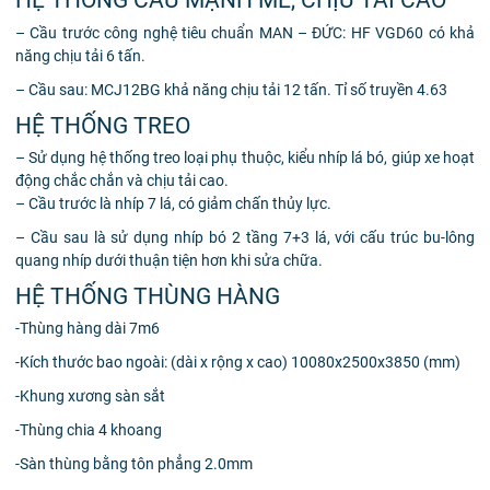
HỆ THỐNG CẦU MẠNH MẼ, CHỊU TẢI CAO
– Cầu trước công nghệ tiêu chuẩn MAN – ĐỨC: HF VGD60 có khả
năng chịu tải 6 tấn.
– Cầu sau: MCJ12BG khả năng chịu tải 12 tấn. Tỉ số truyền 4.63
HỆ THỐNG TREO
– Sử dụng hệ thống treo loại phụ thuộc, kiểu nhíp lá bó, giúp xe hoạt
động chắc chắn và chịu tải cao.
– Cầu trước là nhíp 7 lá, có giảm chấn thủy lực.
– Cầu sau là sử dụng nhíp bó 2 tầng 7+3 lá, với cấu trúc bu-lông
quang nhíp dưới thuận tiện hơn khi sửa chữa.
HỆ THỐNG THÙNG HÀNG
-Thùng hàng dài 7m6
-Kích thước bao ngoài: (dài x rộng x cao) 10080x2500x3850 (mm)
-Khung xương sàn sắt
-Thùng chia 4 khoang
-Sàn thùng bằng tôn phẳng 2.0mm