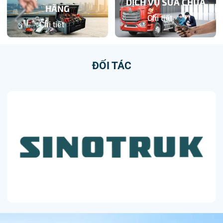
DỊCH VỤ SỬA CHỮA
HÃNG
Chi tiết
Chi tiết
ĐỐI TÁC