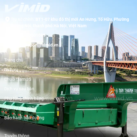
Trụ sở chính:
BT1-07 khu đô thị mới An Hưng, Tố Hữu, Phường
Dương Nội, thành phố Hà Nội, Việt Nam
Hotline:
19001089
Email:
support@vimid.vn
Trang chủ
Dịch vụ
Chuỗi trạm 3S
Dịch vụ sau bán
Phụ tùng chính hãng
Dịch vụ sửa chữa
Bảo hành bảo dưỡng
Truyền thông