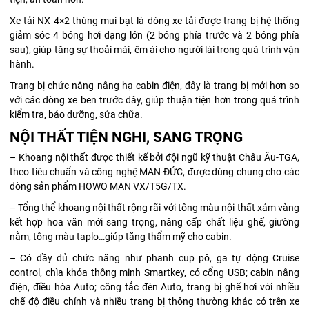
Xe tải NX 4×2 thùng mui bạt là dòng xe tải được trang bị hệ thống
giảm sóc 4 bóng hơi dạng lớn (2 bóng phía trước và 2 bóng phía
sau), giúp tăng sự thoải mái, êm ái cho người lái trong quá trình vận
hành.
Trang bị chức năng nâng hạ cabin điện, đây là trang bị mới hơn so
với các dòng xe ben trước đây, giúp thuận tiện hơn trong quá trình
kiểm tra, bảo dưỡng, sửa chữa.
NỘI THẤT TIỆN NGHI, SANG TRỌNG
– Khoang nội thất được thiết kế bởi đội ngũ kỹ thuật Châu Âu-TGA,
theo tiêu chuẩn và công nghệ MAN-ĐỨC, được dùng chung cho các
dòng sản phẩm HOWO MAN VX/T5G/TX.
– Tổng thể khoang nội thất rộng rãi với tông màu nội thất xám vàng
kết hợp hoa văn mới sang trọng, nâng cấp chất liệu ghế, giường
nằm, tông màu taplo…giúp tăng thẩm mỹ cho cabin.
– Có đầy đủ chức năng như phanh cup pô, ga tự động Cruise
control, chìa khóa thông minh Smartkey, có cổng USB; cabin nâng
điện, điều hòa Auto; công tắc đèn Auto, trang bị ghế hơi với nhiều
chế độ điều chỉnh và nhiều trang bị thông thường khác có trên xe