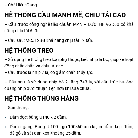
– Chất liệu: Gang
HỆ THỐNG CẦU MẠNH MẼ, CHỊU TẢI CAO
– Cầu trước công nghệ tiêu chuẩn MAN – ĐỨC: HF VGD60 có khả
năng chịu tải 6 tấn.
– Cầu sau: MCJ12BG khả năng chịu tải 12 tấn.
HỆ THỐNG TREO
– Sử dụng hệ thống treo loại phụ thuộc, kiểu nhíp lá bó, giúp xe hoạt
động chắc chắn và chịu tải cao.
– Cầu trước là nhíp 7 lá, có giảm chấn thủy lực.
– Cầu sau là sử dụng nhíp bó 2 tầng 7+3 lá, với cấu trúc bu-lông
quang nhíp dưới thuận tiện hơn khi sửa chữa.
HỆ THỐNG THÙNG HÀNG
– Sàn thùng:
Dầm dọc: bằng U140 x 2 dầm.
Dầm ngang: Bằng U 100+ gỗ 100×60 xen kẽ, có dầm kép. Tổng
đà gỗ và sắt đan xen khoảng 25 dầm.