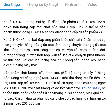
Giới thiệu
Thông số kỹ thuật
Hình ảnh
Video
Xe tải NX 4×2 thùng mui bạt là dòng sản phẩm xe tải HOWO MAN,
phiên bản nâng cấp mới nhất của SINOTRUK. Đây là thế hệ sản
phẩm thuộc dòng HOWO N series, được nâng cấp từ sản phẩm VX.
Xe tải NX 4×2 mui bạt đáp ứng phân khúc chở tải 6-9 tấn, phục vụ
trung chuyển hàng hóa giữa các tỉnh, trung chuyển hàng giữa các
khu công nghiệp, cụm công nghiệp, xe vận tải chạy đường dài,
đường trường, đường hỗn hợp, vận tải logistic, chuyển phát nhanh,
xe thư báo…với các loại hàng hóa như nông sản, bánh kẹo, hàng
điện tử, hàng may mặc…
Sản phẩm chất lượng, cấu hình cao, phối bộ đáng tin cậy, ít hỏng
hóc: Động cơ công nghệ MAN MC07, tuổi thọ động cơ lên đến 1,5
triệu km, hộp số HW95508STC bền bỉ, sử dụng dòng cầu công nghệ
MAN MCJ12BG với chất lượng và độ bền vượt trội.
Khung sát xi
, hệ
thống nhíp chắc khỏe chở tải cao mang lại sự an toàn, hiệu quả đầu
tư cao. Chi phí đầu tư phù hợp cùng chế độ bảo hành dài hạn lên tới
2 năm hoặc 200.000 km