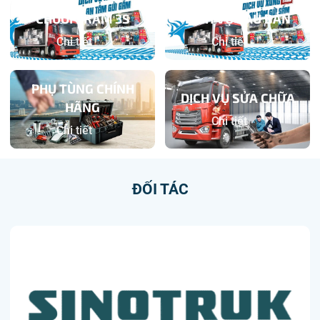
CHUỖI TRẠM 3S
DỊCH VỤ SAU BÁN
Chi tiết
Chi tiết
PHỤ TÙNG CHÍNH
DỊCH VỤ SỬA CHỮA
HÃNG
Chi tiết
Chi tiết
ĐỐI TÁC