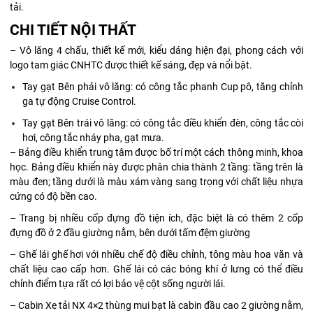
tải.
CHI TIẾT NỘI THẤT
– Vô lăng 4 chấu, thiết kế mới, kiểu dáng hiện đại, phong cách với
logo tam giác CNHTC được thiết kế sáng, đẹp và nổi bật.
Tay gạt Bên phải vô lăng: có công tắc phanh Cup pô, tăng chỉnh
ga tự động Cruise Control.
Tay gạt Bên trái vô lăng: có công tắc điều khiển đèn, công tắc còi
hơi, công tắc nháy pha, gạt mưa.
– Bảng điều khiển trung tâm được bố trí một cách thông minh, khoa
học. Bảng điều khiển này được phân chia thành 2 tầng: tầng trên là
màu đen; tầng dưới là màu xám vàng sang trọng với chất liệu nhựa
cứng có độ bền cao.
– Trang bị nhiều cốp đựng đồ tiện ích, đặc biệt là có thêm 2 cốp
đựng đồ ở 2 đầu giường nằm, bên dưới tấm đệm giường
– Ghế lái ghế hơi với nhiều chế độ điều chỉnh, tông màu hoa văn và
chất liệu cao cấp hơn. Ghế lái có các bóng khí ở lưng có thể điều
chỉnh điểm tựa rất có lợi bảo vệ cột sống người lái.
– Cabin Xe tải NX 4×2 thùng mui bạt là cabin đầu cao 2 giường nằm,