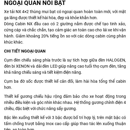
NGOẠI QUAN NỔI BẬT
Xe tải NX 4×2 thùng mui bạt có ngoại quan hoàn toàn mới, với mặt
ga lăng được thiết kế hài hòa, đẹp và khỏe khắn hơn.
Dòng Cabin NX đầu cao có 2 giường nằm được chế tạo tinh xảo,
cứng cáp và chắc chắn, tạo cảm giác an toàn cao cho lái xe khi vận
hành. Giảm khoảng 20% tiếng ồn so với các dòng cabin cùng phân
khúc khác.
CHI TIẾT NGOẠI QUAN
Cụm đèn chiếu sáng phía trước là sự tích hợp giữa đèn HALOGEN,
đèn bi XENON và dải đèn LED giúp nâng cao tuổi thọ cụm đèn, tăng
khả năng chiếu sáng và tiết kiệm điện năng.
Cụm ba đờ sốc được thiết kế cân đối, làm hài hòa tổng thể cabin
hơn.
Thiết kế gương chiếu hậu rộng đảm bảo cho xe hoạt động trong
nhiều điều kiện và góc nhìn khác nhau. Hệ thống gương chỉnh điện 4
chiều, đặc biệt với chức năng sấy gương.
Bậc lên xuống thiết kế với 3 bậc được bố trí hợp lý, trên mặt bậc có
tấm chống trượt bằng Inox cao cấp giúp thao tác lên xuống thuận
tiện, an toàn hơn.