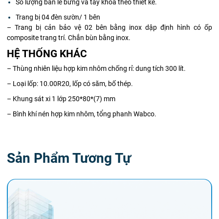
Số lượng bản lề bửng và tay khóa theo thiết kế.
Trang bị 04 đèn sườn/ 1 bên
– Trang bị cản bảo vệ 02 bên bằng inox dập định hình có ốp
composite trang trí. Chắn bùn bằng inox.
HỆ THỐNG KHÁC
– Thùng nhiên liệu hợp kim nhôm chống rỉ: dung tích 300 lít.
– Loại lốp: 10.00R20, lốp có săm, bố thép.
– Khung sát xi 1 lớp 250*80*(7) mm
– Bình khí nén hợp kim nhôm, tổng phanh Wabco.
Sản Phẩm Tương Tự