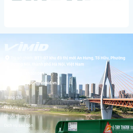
Trụ sở chính:
BT1-07 khu đô thị mới An Hưng, Tố Hữu, Phường
Dương Nội, thành phố Hà Nội, Việt Nam
Hotline:
19001089
Email:
support@vimid.vn
Trang chủ
Dịch vụ
Chuỗi trạm 3S
Dịch vụ sau bán