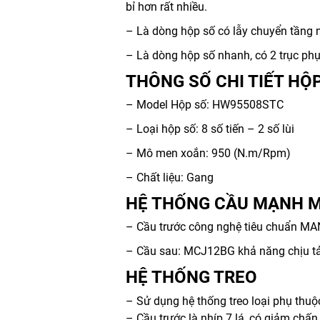
bỉ hơn rất nhiều.
– Là dòng hộp số có lẫy chuyển tầng n
– Là dòng hộp số nhanh, có 2 trục phụ,
THÔNG SỐ CHI TIẾT HỘ
– Model Hộp số: HW95508STC
– Loại hộp số: 8 số tiến – 2 số lùi
– Mô men xoắn: 950 (N.m/Rpm)
– Chất liệu: Gang
HỆ THỐNG CẦU MẠNH MẼ
– Cầu trước công nghệ tiêu chuẩn MAN
– Cầu sau: MCJ12BG khả năng chịu tải
HỆ THỐNG TREO
– Sử dụng hệ thống treo loại phụ thuộc
– Cầu trước là nhíp 7 lá, có giảm chấn 