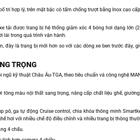
bố trí hợp lý, trên mặt bậc có tấm chống trượt bằng Inox cao cấp
xe tải được trang bị hệ thống giảm xóc 4 bóng hơi dạng lớn (2
i lái trong quá trình vận hành.
, đây là trang bị mới hơn so với các dòng xe ben trước đây, gi
SANG TRỌNG
đội ngũ kỹ thuật Châu Âu-TGA, theo tiêu chuẩn và công nghệ 
ới tông màu nội thất sang trọng, nâng cấp chất liệu ghế, giư
pô, ga tự động Cruise control, chìa khóa thông minh Smartke
ghế hơi với nhiều chế độ điều chỉnh và nhiều trang bị thông thườn
ăng 4 chấu.
c tích hợp camera 4 chiều.