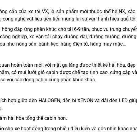
âng cấp của xe tải VX, là sản phẩm mới thuộc thế hệ NX, xá
g công nghệ vật liệu tiên tiến mang lại sự vận hành hiệu quả tối
g hông
đáp ứng phân khúc chở tải 6-9 tấn, phục vụ trung chuyể
ông nghiệp, xe vận tải chạy đường dài, đường trường, đường h
hóa như nông sản, bánh kẹo, hàng điện tử, hàng may mặc…
quan hoàn toàn mới, với mặt ga lăng được thiết kế hài hòa, đẹp
ằm, có mui lướt gió cabin được chế tạo tinh xảo, cứng cáp và
n so với các dòng cabin cùng phân khúc khác.
 tích hợp giữa đèn HALOGEN, đèn bi XENON và dải đèn LED giúp
g.
làm hài hòa tổng thể cabin hơn.
o cho xe hoạt động trong nhiều điều kiện và góc nhìn khác nha