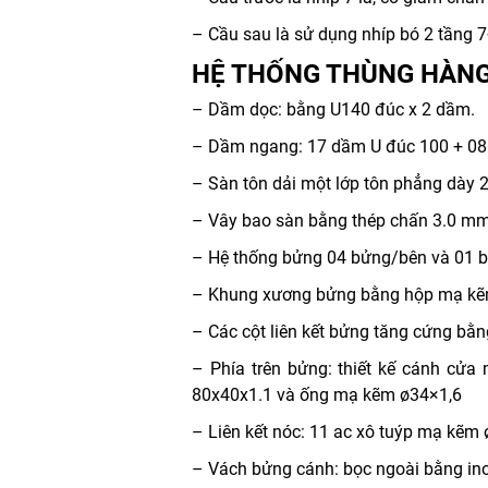
– Cầu sau là sử dụng nhíp bó 2 tầng 7+
HỆ THỐNG THÙNG HÀN
– Dầm dọc: bằng U140 đúc x 2 dầm.
– Dầm ngang: 17 dầm U đúc 100 + 0
– Sàn tôn dải một lớp tôn phẳng dày 
– Vây bao sàn bằng thép chấn 3.0 mm
– Hệ thống bửng 04 bửng/bên và 01 b
– Khung xương bửng bằng hộp mạ k
– Các cột liên kết bửng tăng cứng bă
– Phía trên bửng: thiết kế cánh cửa
80x40x1.1 và ống mạ kẽm ø34×1,6
– Liên kết nóc: 11 ac xô tuýp mạ kẽ
– Vách bửng cánh: bọc ngoài bằng in