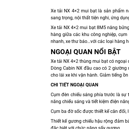
Xe tải NX 4×2 mui bạt là sản phẩm n
sang trọng, nội thất tiện nghi, ứng dụn
Xe tải NX 4×2 mui bạt 8M5 nâng bửn
hàng giữa các khu công nghiệp, cụm c
nhanh, xe thư báo…với các loại hàng 
NGOẠI QUAN NỔI BẬT
Xe tải NX 4×2 thùng mui bạt có ngoại 
Dòng Cabin NX đầu cao có 2 giường n
cho lái xe khi vận hành. Giảm tiếng ồ
CHI TIẾT NGOẠI QUAN
Cụm đèn chiếu sáng phía trước là sự
năng chiếu sáng và tiết kiệm điện năn
Cụm ba đờ sốc được thiết kế cân đối, 
Thiết kế gương chiếu hậu rộng đảm bả
đặc biệt với chức năng sấy gương.