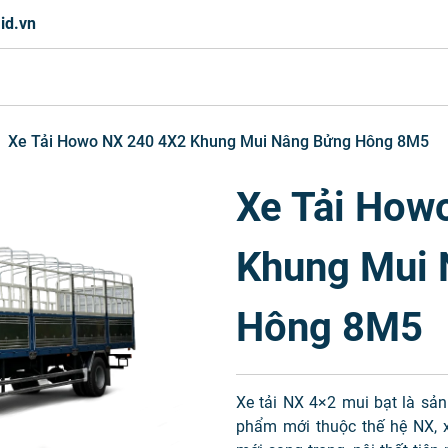
id.vn
Xe Tải Howo NX 240 4X2 Khung Mui Nâng Bửng Hông 8M5
Xe Tải How
Khung Mui 
Hông 8M5
Xe tải NX 4×2 mui bạt là sản
phẩm mới thuộc thế hệ NX, 