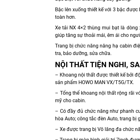
Bậc lên xuống thiết kế với 3 bậc được 
toàn hơn.
Xe tải NX 4×2 thùng mui bạt là dòng 
giúp tăng sự thoải mái, êm ái cho ngườ
Trang bị chức năng nâng hạ cabin điện
tra, bảo dưỡng, sửa chữa.
NỘI THẤT TIỆN NGHI, 
– Khoang nội thất được thiết kế bởi 
sản phẩm HOWO MAN VX/T5G/TX.
– Tổng thể khoang nội thất rộng rãi v
mỹ cho cabin.
– Có đầy đủ chức năng như phanh cup 
hòa Auto; công tắc đèn Auto, trang bị 
– Xe được trang bị Vô lăng đa chức n
– Trang bị màn hình giải trí 7inch đượ