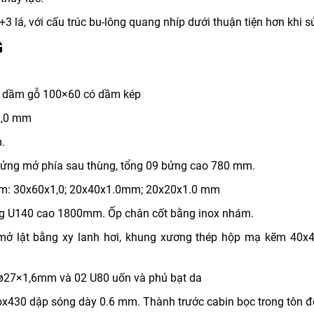
3 lá, với cấu trúc bu-lông quang nhíp dưới thuận tiện hơn khi 
G
8 dầm gỗ 100×60 có dầm kép
2,0 mm
.
ửng mở phía sau thùng, tổng 09 bửng cao 780 mm.
ẽm: 30x60x1,0; 20x40x1.0mm; 20x20x1.0 mm
̀ng U140 cao 1800mm. Ốp chân cốt bằng inox nhám.
 mở lật bằng xy lanh hơi, khung xương thép hộp mạ kẽm 40x4
m ø27×1,6mm và 02 U80 uốn và phủ bạt da
ox430 dập sóng dày 0.6 mm. Thành trước cabin bọc trong tôn 