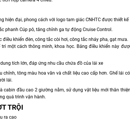
áng hiện đại, phong cách với logo tam giác CNHTC được thiết kế 
tắc phanh Cúp pô, tăng chỉnh ga tự động Cruise Control.
ắc điều khiển đèn, công tắc còi hơi, công tắc nháy pha, gạt mưa.
trí một cách thông minh, khoa học. Bảng điều khiển này được
 dung tích lớn, đáp ứng nhu cầu chứa đồ của lái xe
ều chỉnh, tông màu hoa văn và chất liệu cao cấp hơn. Ghế lái có
ời lái.
à cabin đầu cao 2 giường nằm, sử dụng vật liệu mới thân thiện
ong quá trình vận hành.
T TRỘI
u ra cao