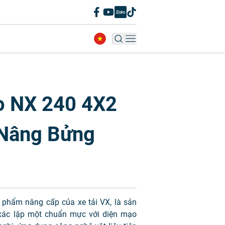
o NX 240 4X2
Nâng Bửng
 phẩm nâng cấp của xe tải VX, là sản
xác lập một chuẩn mực với diện mạo