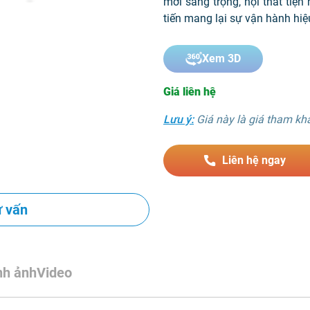
mới sang trọng, nội thất tiện
tiến mang lại sự vận hành hiệ
Xem 3D
Giá liên hệ
Lưu ý:
Giá này là giá tham khảo
Liên hệ ngay
ư vấn
nh ảnh
Video