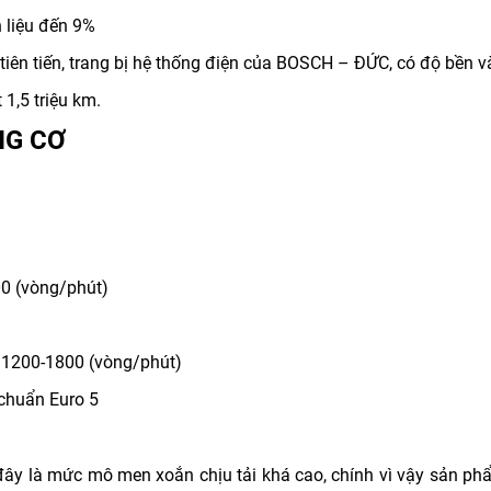
n liệu đến 9%
iên tiến, trang bị hệ thống điện của BOSCH – ĐỨC, có độ bền v
1,5 triệu km.
NG CƠ
00 (vòng/phút)
 1200-1800 (vòng/phút)
 chuẩn Euro 5
đây là mức mô men xoắn chịu tải khá cao, chính vì vậy sản ph