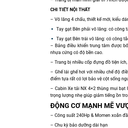
CHI TIẾT NỘI THẤT
– Vô lăng 4 chấu, thiết kế mới, kiểu d
Tay gạt Bên phải vô lăng: có công 
Tay gạt Bên trái vô lăng: có công t
– Bảng điều khiển trung tâm được bố 
nhựa cứng có độ bền cao.
– Trang bị nhiều cốp đựng đồ tiện ích,
– Ghế lái ghế hơi với nhiều chế độ đi
điểm tựa rất có lợi bảo vệ cột sống ngư
– Cabin Xe tải NX 4×2 thùng mui bạt l
trọng lượng nhẹ giúp giảm tiếng ồn tr
ĐỘNG CƠ MẠNH MẼ VƯỢ
– Công suất 240Hp & Momen xoắn đầ
– Chu kỳ bảo dưỡng dài hạn