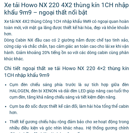
Xe tải Howo NX 220 4X2 thùng kín 1CH nhập
khẩu 9m9 – ngoại thất nổi bật
Xe tải NX 4X2 thùng Công 1CH nhập khẩu 9M9 có ngoại quan hoàn
toàn mới, với mặt ga lăng được thiết kế hài hòa, đẹp và khỏe khoắn
hơn.
Dòng Cabin NX đầu cao có 2 giường nằm được chế tạo tinh xảo,
cứng cáp và chắc chắn, tạo cảm giác an toàn cao cho lái xe khi vận
hành. Giảm khoảng 20% tiếng ồn so với các dòng cabin cùng phân
khúc khác.
Chi tiết ngoại thất xe tải Howo NX 220 4×2 thùng kín
1CH nhập khẩu 9m9
Cụm đèn chiếu sáng phía trước là sự tích hợp giữa đèn
HALOGEN, đèn bi XENON và dải đèn LED giúp nâng cao tuổi thọ
cụm đèn, tăng khả năng chiếu sáng và tiết kiệm điện năng.
Cụm ba đờ sốc được thiết kế cân đối, làm hài hòa tổng thể cabin
hơn.
Thiết kế gương chiếu hậu rộng đảm bảo cho xe hoạt động trong
nhiều điều kiện và góc nhìn khác nhau. Hệ thống gương chỉnh