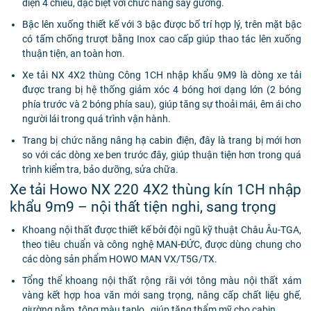
điện 4 chiều, đặc biệt với chức năng sấy gương.
Bậc lên xuống thiết kế với 3 bậc được bố trí hợp lý, trên mặt bậc
có tấm chống trượt bằng Inox cao cấp giúp thao tác lên xuống
thuận tiện, an toàn hơn.
Xe tải NX 4X2 thùng Công 1CH nhập khẩu 9M9 là dòng xe tải
được trang bị hệ thống giảm xóc 4 bóng hơi dạng lớn (2 bóng
phía trước và 2 bóng phía sau), giúp tăng sự thoải mái, êm ái cho
người lái trong quá trình vận hành.
Trang bị chức năng nâng hạ cabin điện, đây là trang bị mới hơn
so với các dòng xe ben trước đây, giúp thuận tiện hơn trong quá
trình kiểm tra, bảo dưỡng, sửa chữa.
Xe tải Howo NX 220 4X2 thùng kín 1CH nhập
khẩu 9m9 – nội thất tiện nghi, sang trọng
Khoang nội thất được thiết kế bởi đội ngũ kỹ thuật Châu Âu-TGA,
theo tiêu chuẩn và công nghệ MAN-ĐỨC, được dùng chung cho
các dòng sản phẩm HOWO MAN VX/T5G/TX.
Tổng thể khoang nội thất rộng rãi với tông màu nội thất xám
vàng kết hợp hoa văn mới sang trọng, nâng cấp chất liệu ghế,
giường nằm, tông màu taplo…giúp tăng thẩm mỹ cho cabin.