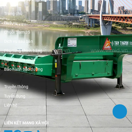
Trang chủ
Dịch vụ
Chuỗi trạm 3S
Dịch vụ sau bán
Phụ tùng chính hãng
Dịch vụ sửa chữa
Bảo hành bảo dưỡng
Truyền thông
Tuyển dụng
Liên hệ
LIÊN KẾT MẠNG XÃ HỘI