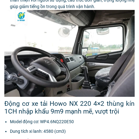
thân thiện với người sử dụng, cấu trúc đơn giản, trọng lượng nhẹ
giúp giảm tiếng ồn trong quá trình vận hành.
Động cơ xe tải Howo NX 220 4×2 thùng kín
1CH nhập khẩu 9m9 mạnh mẽ, vượt trội
Model động cơ: WP4.6NQ220E50
Dung tích xi lanh: 4580 (cm3)