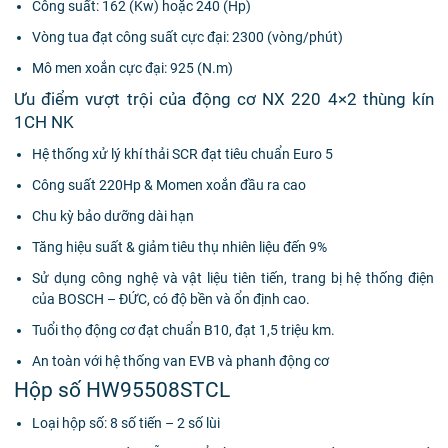
Công suất: 162 (Kw) hoặc 240 (Hp)
Vòng tua đạt công suất cực đại: 2300 (vòng/phút)
Mô men xoắn cực đại: 925 (N.m)
Ưu điểm vượt trội của động cơ NX 220 4×2 thùng kín
1CH NK
Hệ thống xử lý khí thải SCR đạt tiêu chuẩn Euro 5
Công suất 220Hp & Momen xoắn đầu ra cao
Chu kỳ bảo dưỡng dài hạn
Tăng hiệu suất & giảm tiêu thụ nhiên liệu đến 9%
Sử dụng công nghệ và vật liệu tiên tiến, trang bị hệ thống điện
của BOSCH – ĐỨC, có độ bền và ổn định cao.
Tuổi thọ động cơ đạt chuẩn B10, đạt 1,5 triệu km.
An toàn với hệ thống van EVB và phanh động cơ
Hộp số HW95508STCL
Loại hộp số: 8 số tiến – 2 số lùi