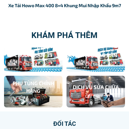
Xe Tải Howo Max 400 8×4 Khung Mui Nhập Khẩu 9m7
KHÁM PHÁ THÊM
CHUỖI TRẠM 3S
DỊCH VỤ SAU BÁN
Chi tiết
Chi tiết
PHỤ TÙNG CHÍNH
DỊCH VỤ SỬA CHỮA
HÃNG
Chi tiết
Chi tiết
ĐỐI TÁC