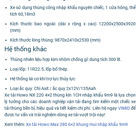
Xe sử dụng thùng công nhập khẩu nguyên chiếc, 1 cửa hông, thể
tích 60,18m3
Kích thước bao ngoài: (dài x rộng x cao) 12200x2500x3920
(mm)
Kích thước lòng thùng: 9870x2410x2530 (mm)
Hệ thống khác
Thùng nhiên liệu hợp kim nhôm chống gỉ: dung tích 300 lít.
Loại lốp: 11R22.5, lốp bố thép.
Hệ thống lái cơ khí trợ lực thủy lực
Loại ắc quy: Chì Axit / ắc quy 2x12V/135Aah
Xe tải Howo NX 220 4×2 thùng kín 1CH nhập khẩu 9m9
là lựa chọn
lý tưởng cho các doanh nghiệp vận tải đang tìm kiếm một chiếc xe
tải thùng bền bỉ, hiệu quả và tiết kiệm chi phí. Liên hệ ngay
VIMID
để
được tư vấn và trải nghiệm dòng xe tải vượt trội này!
Xem thêm:
Xe tải Howo Max 280 6×2 khung mui nhập khẩu 9m9