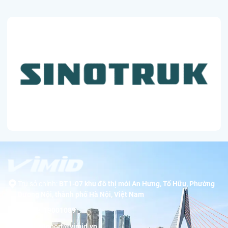
Trụ sở chính:
BT1-07 khu đô thị mới An Hưng, Tố Hữu, Phường
Dương Nội, thành phố Hà Nội, Việt Nam
Hotline:
19001089
Email:
support@vimid.vn