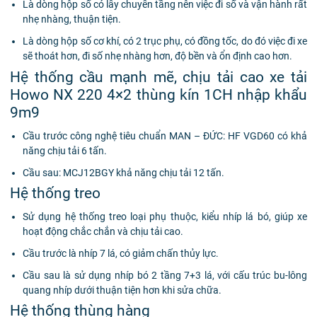
Là dòng hộp số có lẫy chuyển tầng nên việc đi số và vận hành rất
nhẹ nhàng, thuận tiện.
Là dòng hộp số cơ khí, có 2 trục phụ, có đồng tốc, do đó việc đi xe
sẽ thoát hơn, đi số nhẹ nhàng hơn, độ bền và ổn định cao hơn.
Hệ thống cầu mạnh mẽ, chịu tải cao xe tải
Howo NX 220 4×2 thùng kín 1CH nhập khẩu
9m9
Cầu trước công nghệ tiêu chuẩn MAN – ĐỨC: HF VGD60 có khả
năng chịu tải 6 tấn.
Cầu sau: MCJ12BGY khả năng chịu tải 12 tấn.
Hệ thống treo
Sử dụng hệ thống treo loại phụ thuộc, kiểu nhíp lá bó, giúp xe
hoạt động chắc chắn và chịu tải cao.
Cầu trước là nhíp 7 lá, có giảm chấn thủy lực.
Cầu sau là sử dụng nhíp bó 2 tầng 7+3 lá, với cấu trúc bu-lông
quang nhíp dưới thuận tiện hơn khi sửa chữa.
Hệ thống thùng hàng