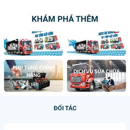
KHÁM PHÁ THÊM
CHUỖI TRẠM 3S
DỊCH VỤ SAU BÁN
Chi tiết
Chi tiết
PHỤ TÙNG CHÍNH
DỊCH VỤ SỬA CHỮA
HÃNG
Chi tiết
Chi tiết
ĐỐI TÁC