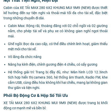
Nội Thất Tiện Nghi, Hiện Đại
Cabin của XE TẢI MAX 280 6X2 KHUNG MUI 9M9 (NEW) được thiết
kế hướng đến sự tiện nghi và thoải mái tối đa cho tài xế, đặc biệt
trong những chuyến đi dài.
Cabin Max: Rộng rãi, thoáng đãng với 02 chỗ ngồi và 02 giường
nằm, cho phép tài xế và phụ xe có không gian nghỉ ngơi thoải
mái.
Ghế ngồi: Bọc da cao cấp, có thể điều chỉnh linh hoạt, giảm thiểu
mệt mỏi cho tài xế.
Vô lăng đa chức năng
Nâng hạ kính điện, chỉnh gương điện 4 chiều, có sấy gương
Hệ thống giải trí: Trang bị đầy đủ, như: Màn hình LCD 12.3inch
tích hợp hiển thị camera 360, hệ thống âm thanh, Radio FM, khe
cắm USB, cùng điều hòa không khí hai chiều, mang lại không gian
thư giãn và tiện nghi.
Phối Bộ Động Cơ & Hộp Số Tối Ưu
XE TẢI MAX 280 6X2 KHUNG MUI 9M9 (NEW) được trang bị khối
động cơ mạnh mẽ và bền bỉ: