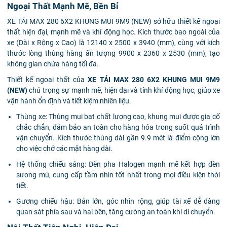
Ngoại Thất Mạnh Mẽ, Bền Bỉ
XE TẢI MAX 280 6X2 KHUNG MUI 9M9 (NEW) sở hữu thiết kế ngoại
thất hiện đại, mạnh mẽ và khí động học. Kích thước bao ngoài của
xe (Dài x Rộng x Cao) là 12140 x 2500 x 3940 (mm), cùng với kích
thước lòng thùng hàng ấn tượng 9900 x 2360 x 2530 (mm), tạo
không gian chứa hàng tối đa.
Thiết kế ngoại thất của
XE TẢI MAX 280 6X2 KHUNG MUI 9M9
(NEW)
chú trọng sự mạnh mẽ, hiện đại và tính khí động học, giúp xe
vận hành ổn định và tiết kiệm nhiên liệu.
Thùng xe: Thùng mui bạt chất lượng cao, khung mui được gia cố
chắc chắn, đảm bảo an toàn cho hàng hóa trong suốt quá trình
vận chuyển. Kích thước thùng dài gần 9.9 mét là điểm cộng lớn
cho việc chở các mặt hàng dài.
Hệ thống chiếu sáng: Đèn pha Halogen mạnh mẽ kết hợp đèn
sương mù, cung cấp tầm nhìn tốt nhất trong mọi điều kiện thời
tiết.
Gương chiếu hậu: Bản lớn, góc nhìn rộng, giúp tài xế dễ dàng
quan sát phía sau và hai bên, tăng cường an toàn khi di chuyển.