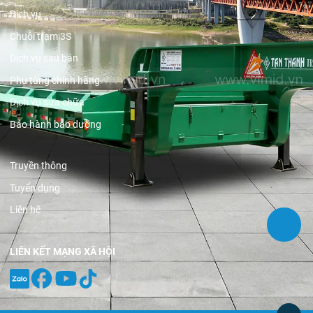
Dịch vụ
Chuỗi trạm 3S
Dịch vụ sau bán
Phụ tùng chính hãng
Dịch vụ sửa chữa
Bảo hành bảo dưỡng
Truyền thông
Tuyển dụng
Liên hệ
LIÊN KẾT MẠNG XÃ HỘI