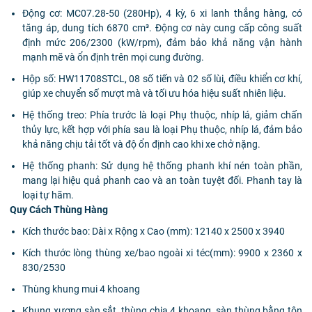
Động cơ: MC07.28-50 (280Hp), 4 kỳ, 6 xi lanh thẳng hàng, có
tăng áp, dung tích 6870 cm³. Động cơ này cung cấp công suất
định mức 206/2300 (kW/rpm), đảm bảo khả năng vận hành
mạnh mẽ và ổn định trên mọi cung đường.
Hộp số: HW11708STCL, 08 số tiến và 02 số lùi, điều khiển cơ khí,
giúp xe chuyển số mượt mà và tối ưu hóa hiệu suất nhiên liệu.
Hệ thống treo: Phía trước là loại Phụ thuộc, nhíp lá, giảm chấn
thủy lực, kết hợp với phía sau là loại Phụ thuộc, nhíp lá, đảm bảo
khả năng chịu tải tốt và độ ổn định cao khi xe chở nặng.
Hệ thống phanh: Sử dụng hệ thống phanh khí nén toàn phần,
mang lại hiệu quả phanh cao và an toàn tuyệt đối. Phanh tay là
loại tự hãm.
Quy Cách Thùng Hàng
Kích thước bao: Dài x Rộng x Cao (mm): 12140 x 2500 x 3940
Kích thước lòng thùng xe/bao ngoài xi téc(mm): 9900 x 2360 x
830/2530
Thùng khung mui 4 khoang
Khung xương sàn sắt, thùng chia 4 khoang, sàn thùng bằng tôn