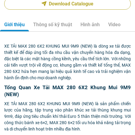
Download Catalogue
Giới thiệu
Thông số kỹ thuật
Hình ảnh
Video
XE TẢI MAX 280 6X2 KHUNG MUI 9M9 (NEW) là dòng xe tải được
thiết kế để đáp ứng tối đa nhu cầu vận chuyển hàng hóa đa dạng,
đặc biệt là các mặt hàng cồng kềnh, yêu cầu thể tích lớn. Với những
cải tiến vượt trội về động cơ, khung gầm và thiết kế tổng thể, MAX
280 6X2 hứa hẹn mang lại hiệu quả kinh tế cao và trải nghiệm vận
hành ổn định cho mọi doanh nghiệp.
Tổng Quan Xe Tải MAX 280 6X2 Khung Mui 9M9
(NEW)
XE TẢI MAX 280 6X2 KHUNG MUI 9M9 (NEW) là sản phẩm chiến
lược của hãng, tập trung vào phân khúc xe tải thùng khung mui
9m9, đáp ứng tiêu chuẩn khí thải Euro 5 thân thiện môi trường. Với
công thức bánh xe 6×2, MAX 280 6×2 tối ưu hóa khả năng tải trọng
và di chuyển linh hoạt trên nhiều địa hình.