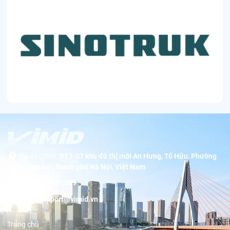
Trụ sở chính:
BT1-07 khu đô thị mới An Hưng, Tố Hữu, Phường
Dương Nội, thành phố Hà Nội, Việt Nam
Hotline:
19001089
Email:
support@vimid.vn
Trang chủ