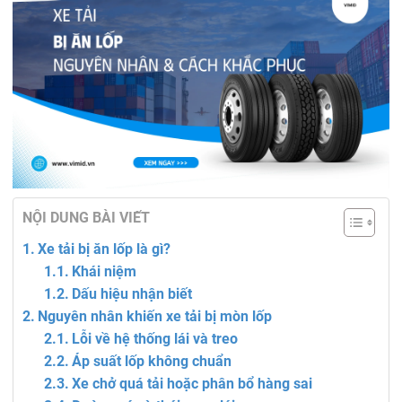
NỘI DUNG BÀI VIẾT
Xe tải bị ăn lốp là gì?
Khái niệm
Dấu hiệu nhận biết
Nguyên nhân khiến xe tải bị mòn lốp
Lỗi về hệ thống lái và treo
Áp suất lốp không chuẩn
Xe chở quá tải hoặc phân bổ hàng sai