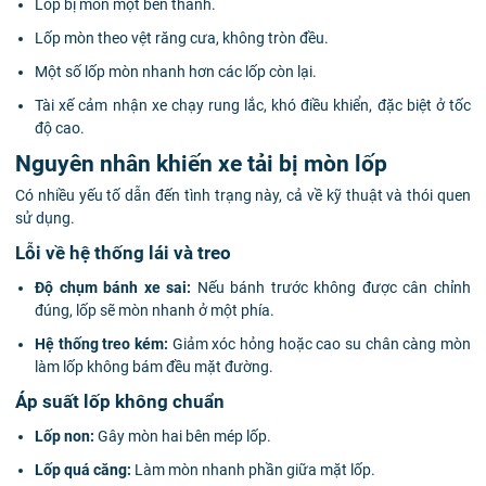
Lốp bị mòn một bên thành.
Lốp mòn theo vệt răng cưa, không tròn đều.
Một số lốp mòn nhanh hơn các lốp còn lại.
Tài xế cảm nhận xe chạy rung lắc, khó điều khiển, đặc biệt ở tốc
độ cao.
Nguyên nhân khiến xe tải bị mòn lốp
Có nhiều yếu tố dẫn đến tình trạng này, cả về kỹ thuật và thói quen
sử dụng.
Lỗi về hệ thống lái và treo
Độ chụm bánh xe sai:
Nếu bánh trước không được cân chỉnh
đúng, lốp sẽ mòn nhanh ở một phía.
Hệ thống treo kém:
Giảm xóc hỏng hoặc cao su chân càng mòn
làm lốp không bám đều mặt đường.
Áp suất lốp không chuẩn
Lốp non:
Gây mòn hai bên mép lốp.
Lốp quá căng:
Làm mòn nhanh phần giữa mặt lốp.