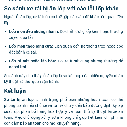
So sánh xe tải bị ăn lốp với các lỗi lốp khác
Ngoài lỗi ăn lốp, xe tải còn có thể gặp các vấn đề khác liên quan đến
lốp:
Lốp mòn đều nhưng nhanh:
Do chất lượng lốp kém hoặc thường
xuyên quá tải.
Lốp mòn theo răng cưa:
Liên quan đến hệ thống treo hoặc góc
đặt bánh xe sai.
Lốp bị nứt hoặc lão hóa:
Do xe ít sử dụng nhưng thường để
ngoài trời.
So sánh này cho thấy lỗi ăn lốp là sự kết hợp của nhiều nguyên nhân
kỹ thuật và thói quen vận hành.
Kết luận
Xe tải bị ăn lốp
là tình trạng phổ biến nhưng hoàn toàn có thể
phòng tránh nếu chủ xe và tài xế chú ý đến bảo dưỡng định kỳ, áp
suất lốp, phân bổ hàng hóa hợp lý và tuân thủ kỹ thuật lái xe an
toàn. Việc chủ động xử lý sớm không chỉ giúp tiết kiệm chi phí mà
còn đảm bảo an toàn cho mỗi chuyến hàng.