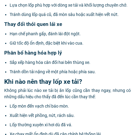
Lựa chọn lốp phù hợp với dòng xe tải và khối lượng chuyên chở.
Tránh dùng lốp quá cũ, đã mòn sâu hoặc xuất hiện vết nứt.
Thay đổi thói quen lái xe
Hạn chế phanh gấp, đánh lái đột ngột.
Giữ tốc độ ổn định, đặc biệt khi vào cua.
Phân bổ hàng hóa hợp lý
Sắp xếp hàng hóa cân đối hai bên thùng xe.
Tránh dồn tải nặng về một phía hoặc phía sau.
Khi nào nên thay lốp xe tải?
Không phải lúc nào xe tải bị ăn lốp cũng cần thay ngay, nhưng có
những dấu hiệu cho thấy đã đến lúc cần thay thế:
Lốp mòn đến vạch chỉ báo mòn.
Xuất hiện vết phồng, nứt, rách sâu.
Lốp thường xuyên xì hơi dù đã vá.
Xe chạy mất ổn định dù đã cân chỉnh hệ thống lái.