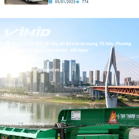
05/01/2023
774
Trụ sở chính:
BT1-07 khu đô thị mới An Hưng, Tố Hữu, Phường
Dương Nội, thành phố Hà Nội, Việt Nam
Hotline:
19001089
Email:
support@vimid.vn
Trang chủ
Dịch vụ
Chuỗi trạm 3S
Dịch vụ sau bán
Phụ tùng chính hãng
Dịch vụ sửa chữa