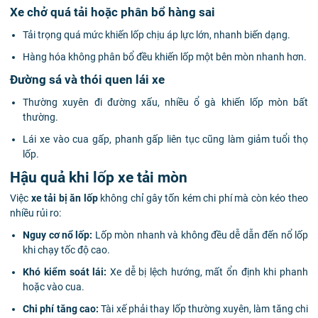
Xe chở quá tải hoặc phân bổ hàng sai
Tải trọng quá mức khiến lốp chịu áp lực lớn, nhanh biến dạng.
Hàng hóa không phân bổ đều khiến lốp một bên mòn nhanh hơn.
Đường sá và thói quen lái xe
Thường xuyên đi đường xấu, nhiều ổ gà khiến lốp mòn bất
thường.
Lái xe vào cua gấp, phanh gấp liên tục cũng làm giảm tuổi thọ
lốp.
Hậu quả khi lốp xe tải mòn
Việc
xe tải bị ăn lốp
không chỉ gây tốn kém chi phí mà còn kéo theo
nhiều rủi ro:
Nguy cơ nổ lốp:
Lốp mòn nhanh và không đều dễ dẫn đến nổ lốp
khi chạy tốc độ cao.
Khó kiểm soát lái:
Xe dễ bị lệch hướng, mất ổn định khi phanh
hoặc vào cua.
Chi phí tăng cao:
Tài xế phải thay lốp thường xuyên, làm tăng chi