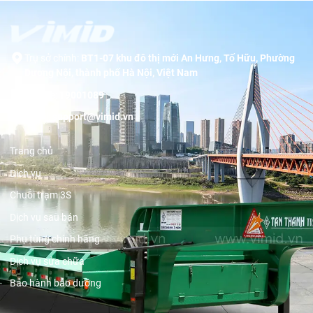
Trụ sở chính:
BT1-07 khu đô thị mới An Hưng, Tố Hữu, Phường
Dương Nội, thành phố Hà Nội, Việt Nam
Hotline:
19001089
Email:
support@vimid.vn
Trang chủ
Dịch vụ
Chuỗi trạm 3S
Dịch vụ sau bán
Phụ tùng chính hãng
Dịch vụ sửa chữa
Bảo hành bảo dưỡng