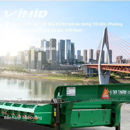
Trụ sở chính:
BT1-07 khu đô thị mới An Hưng, Tố Hữu, Phường
Dương Nội, thành phố Hà Nội, Việt Nam
Hotline:
19001089
Email:
support@vimid.vn
Trang chủ
Dịch vụ
Chuỗi trạm 3S
Dịch vụ sau bán
Phụ tùng chính hãng
Dịch vụ sửa chữa
Bảo hành bảo dưỡng