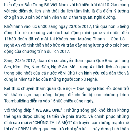
biển đẹp ở Bắc Trung Bộ Việt Nam, với bờ biển trải dài 10.2km cùng
với các điểm du lịch sinh thái, du lịch tâm linh, là địa điểm lý tưởng
cho gần 300 cán bộ nhân viên VIMID tham quan, nghỉ dưỡng.
Khởi hành vào lúc 6h00 sáng ngày 23/06/2017, trải qua hơn 5 tiếng
đồng hồ trên xe cùng với các hoạt động mini game vui nhộn, đến
11h30 đoàn đã có mặt tại Khách sạn Mường Thanh – Cửa Lò –
Nghệ An với tinh thần háo hức và tràn đầy năng lượng cho các hoạt
động của chương trình du lịch 2017.
Sáng 24/6/2017, đoàn đã có chuyến thăm quan Quê Bác tại Làng
Sen, Kim Liên, Nam Đàn, Nghệ An. Một trong 4 di tích lịch sử quan
trọng bậc nhất của cả nước về vị Chủ tịch kính yêu của dân tộc và
cũng là niềm tự hào của những người con xứ Nghệ.
Kết thúc chuyến thăm quan Quê nội – Quê ngoại Bác Hồ, đoàn trở
về khách sạn nạp năng lượng để chuẩn bị cho chương trình
Teambuilding diễn ra vào 15h00 chiều cùng ngày.
Với thông điệp
“ WE ARE ONE” :
Những sóng gió, khó khăn không
thể ngăn được chúng ta tiến về phía trước, và chinh phục những
đỉnh cao mới vì “CHÚNG TA LÀ MỘT” đã truyền cảm hứng mạnh mẽ
tới các CBNV thông qua các trò chơi gắn kết – xây dựng tinh thần