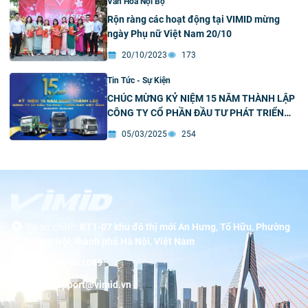
Văn Hóa Nội Bộ
Rộn ràng các hoạt động tại VIMID mừng
ngày Phụ nữ Việt Nam 20/10
20/10/2023
173
Tin Tức - Sự Kiện
CHÚC MỪNG KỶ NIỆM 15 NĂM THÀNH LẬP
CÔNG TY CỔ PHẦN ĐẦU TƯ PHÁT TRIỂN
MÁY VIỆT NAM
05/03/2025
254
Trụ sở chính:
BT1-07 khu đô thị mới An Hưng, Tố Hữu, Phường
Dương Nội, thành phố Hà Nội, Việt Nam
Hotline:
19001089
Email:
support@vimid.vn