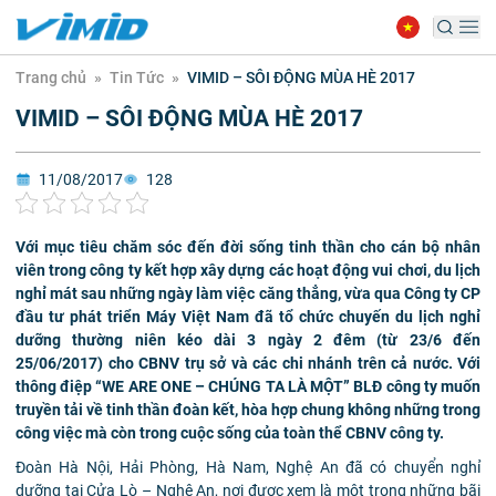
Trang chủ
»
Tin Tức
»
VIMID – SÔI ĐỘNG MÙA HÈ 2017
VIMID – SÔI ĐỘNG MÙA HÈ 2017
11/08/2017
128
Với mục tiêu chăm sóc đến đời sống tinh thần cho cán bộ nhân
viên trong công ty kết hợp xây dựng các hoạt động vui chơi, du lịch
nghỉ mát sau những ngày làm việc căng thẳng, vừa qua Công ty CP
đầu tư phát triển Máy Việt Nam đã tổ chức chuyến du lịch nghỉ
dưỡng thường niên kéo dài 3 ngày 2 đêm (từ 23/6 đến
25/06/2017) cho CBNV trụ sở và các chi nhánh trên cả nước. Với
thông điệp “WE ARE ONE – CHÚNG TA LÀ MỘT” BLĐ công ty muốn
truyền tải về tinh thần đoàn kết, hòa hợp chung không những trong
công việc mà còn trong cuộc sống của toàn thể CBNV công ty.
Đoàn Hà Nội, Hải Phòng, Hà Nam, Nghệ An đã có chuyển nghỉ
dưỡng tại Cửa Lò – Nghệ An, nơi được xem là một trong những bãi