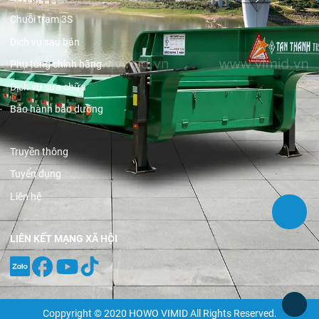
Chuỗi trạm 3S
Dịch vụ sau bán
Phụ tùng chính hãng
Dịch vụ sửa chữa
Bảo hành bảo dưỡng
Truyền thông
Tuyển dụng
Liên hệ
LIÊN KẾT MẠNG XÃ HỘI
Coppyright © 2020 HOWO VIMID All Rights Reserved.