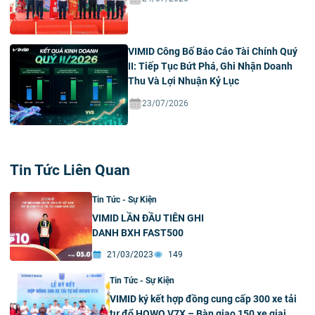
VIMID Công Bố Báo Cáo Tài Chính Quý
II: Tiếp Tục Bứt Phá, Ghi Nhận Doanh
Thu Và Lợi Nhuận Kỷ Lục
23/07/2026
Tin Tức Liên Quan
Tin Tức - Sự Kiện
VIMID LẦN ĐẦU TIÊN GHI
DANH BXH FAST500
21/03/2023
149
Tin Tức - Sự Kiện
VIMID ký kết hợp đồng cung cấp 300 xe tải
tự đổ HOWO V7X – Bàn giao 150 xe giai