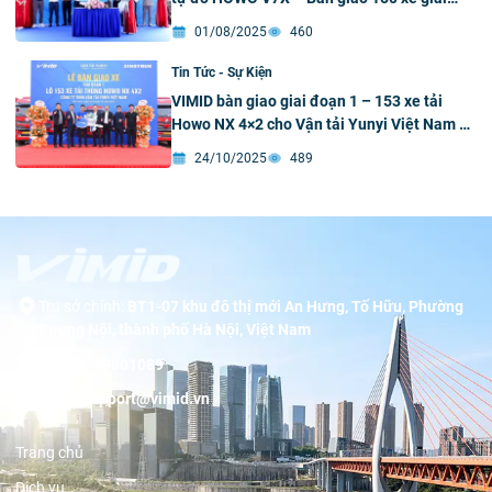
đoạn 1 cùng Công ty Cổ phần dịch vụ vận tải
01/08/2025
460
và xe du lịch Bắc Ninh FC
Tin Tức - Sự Kiện
VIMID bàn giao giai đoạn 1 – 153 xe tải
Howo NX 4×2 cho Vận tải Yunyi Việt Nam –
Bước khởi đầu hợp tác chiến lược vì mục
24/10/2025
489
tiêu phát triển bền vững ngành Vận tải –
Logistics
Trụ sở chính:
BT1-07 khu đô thị mới An Hưng, Tố Hữu, Phường
Dương Nội, thành phố Hà Nội, Việt Nam
Hotline:
19001089
Email:
support@vimid.vn
Trang chủ
Dịch vụ