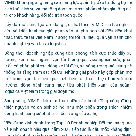
VIMID không ngừng nâng cao năng lực quản trị, đầu tư đồng bộ hệ
sinh thái dịch vụ và mở rộng danh mục sản phẩm nhằm gia tăng giá
trị cho khách hàng, đối tác trên toàn quốc.
Lấy đổi mới sáng tạo làm động lực phát triển, VIMID liên tục nghiên
cứu và triển khai các giải pháp vận tải phù hợp với điều kiện khai
thác thực tế tại Việt Nam, hướng tới tối ưu hiệu quả vận hành cho
doanh nghiệp vận tải và logistics.
Đồng thời, doanh nghiệp cũng tiên phong, tích cực thúc đẩy xu
hướng xanh hóa ngành vận tải thông qua việc nghiên cứu, phát
triển và phân phối các dòng xe tải điện, xe năng lượng mới cùng hệ
thống hạ tầng trạm sạc tối ưu. Những giải pháp này góp phần mở
ra hướng vận tải hiệu quả, tiết kiệm và thân thiện hơn với môi
trường, đồng hành cùng mục tiêu phát triển xanh của ngành
logistics Việt Nam trong giai đoạn mới.
Song song, VIMID tích cực thực hiện các hoạt động cộng đồng,
thiện nguyện và an sinh xã hội như một phần trong trách nhiệm
đồng hành cùng sự phát triển bền vững của xã hội.
Việc được vinh danh trong Top 10 Doanh nghiệp Đổi mới sáng tạo
và Kinh doanh hiệu quả năm 2026 tiếp tục là dấu mốc khẳng định
năng lực phát triển bền vững, uy tín thương hiệu và vị thế của VIMID