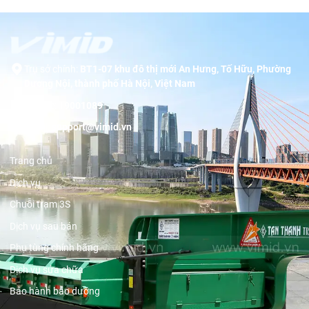
Trụ sở chính:
BT1-07 khu đô thị mới An Hưng, Tố Hữu, Phường
Dương Nội, thành phố Hà Nội, Việt Nam
Hotline:
19001089
Email:
support@vimid.vn
Trang chủ
Dịch vụ
Chuỗi trạm 3S
Dịch vụ sau bán
Phụ tùng chính hãng
Dịch vụ sửa chữa
Bảo hành bảo dưỡng