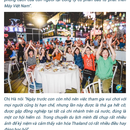
Máy Việt Nam”.
Chị Hà nói
“
N
gày trước con còn nhỏ nên việc tham gia vui chơi với
mọi người cũng bị hạn chế, nhưng lần này
được
là thả ga hết cỡ
,
được gặp đồng nghiệp tại tất cả chi nhánh trên cả nước, đúng là
một cơ hội hiếm có
. Trong chuyến du lịch
mình đã chụp rất nhiều
ảnh để kỷ niệm và cảm thấy văn hóa Thailand có rất nhiều điều hay
đáng học hỏi
”.