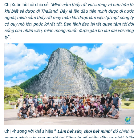
Chị Xuân hồ hởi chia sẻ:
“Mình cảm thấy rất vui sướng
và háo hức
từ
khi biết sẽ được đi Thailand
. Đây là lần đầu tiên mình được đi nước
ngoài, mình cảm thấy rất may mắn khi được làm việc tại một công ty
có quy mô lớn, phúc lợi rất tốt, Ban lãnh đạo lại rất quan tâm tới đời
sống của nhân viên, mình mong muốn được gắn bó lâu dài với công
ty
”.
Chị Phương với khẩu hiệu
“
Làm hết sức, chơi hết mình”
đó chính là
phong cách của con người tại Công ty cổ phần đầu tư phát triển