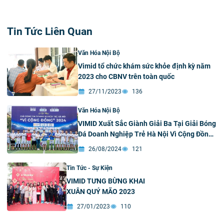
Tin Tức Liên Quan
Văn Hóa Nội Bộ
Vimid tổ chức khám sức khỏe định kỳ năm
2023 cho CBNV trên toàn quốc
27/11/2023
136
Văn Hóa Nội Bộ
VIMID Xuất Sắc Giành Giải Ba Tại Giải Bóng
Đá Doanh Nghiệp Trẻ Hà Nội Vì Cộng Đồng
2024️
26/08/2024
121
Tin Tức - Sự Kiện
VIMID TƯNG BỪNG KHAI
XUÂN QUÝ MÃO 2023
27/01/2023
110