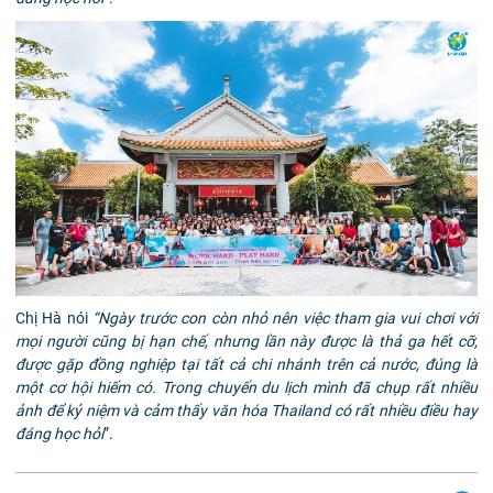
Chị Hà nói
“
N
gày trước con còn nhỏ nên việc tham gia vui chơi với
mọi người cũng bị hạn chế, nhưng lần này
được
là thả ga hết cỡ
,
được gặp đồng nghiệp tại tất cả chi nhánh trên cả nước, đúng là
một cơ hội hiếm có
. Trong chuyến du lịch
mình đã chụp rất nhiều
ảnh để kỷ niệm và cảm thấy văn hóa Thailand có rất nhiều điều hay
đáng học hỏi
”.