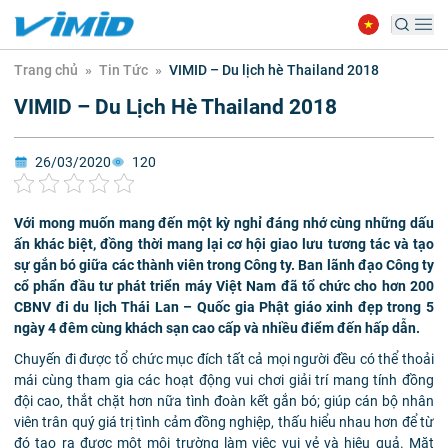
Trang chủ
»
Tin Tức
»
VIMID – Du lịch hè Thailand 2018
VIMID – Du Lịch Hè Thailand 2018
26/03/2020
120
Với mong muốn mang đến một kỳ nghỉ
đáng nhớ cùng những
dấu
ấn khác biệt
, đồng thời mang lại cơ hội giao lưu tương tác và tạo
sự gắn bó giữa các thành viên trong Công ty. Ban lãnh đạo Công ty
cổ phẩn đầu tư phát triển máy Việt Nam đã t
ổ
chức cho hơn 200
CBNV đi du lịch Thái Lan – Quốc gia Phật giáo xinh đẹp trong 5
ngày 4 đêm cùng khách sạn cao cấp và nhiều điểm đến hấp dẫn.
Chuyến đi được tổ chức mục đích tất cả mọi người đều có thể thoải
mái cùng tham gia các hoạt động vui chơi giải trí mang tính đồng
đội cao, thắt chặt hơn nữa tình đoàn kết gắn bó; giúp cán bộ nhân
viên trân quý giá trị tình cảm đồng nghiệp, thấu hiểu nhau hơn để từ
đó tạo ra được một môi trường làm việc vui vẻ và hiệu quả. Mặt