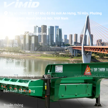
Trụ sở chính:
BT1-07 khu đô thị mới An Hưng, Tố Hữu, Phường
Dương Nội, thành phố Hà Nội, Việt Nam
Hotline:
19001089
Email:
support@vimid.vn
Trang chủ
Dịch vụ
Chuỗi trạm 3S
Dịch vụ sau bán
Phụ tùng chính hãng
Dịch vụ sửa chữa
Bảo hành bảo dưỡng
Truyền thông