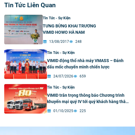
Tin Tức Liên Quan
Tin Tức - Sự Kiện
TƯNG BỪNG KHAI TRƯƠNG
VIMID HOWO HÀ NAM
13/08/2017
248
Tin Tức - Sự Kiện
VIMID động thổ nhà máy VMASS – Đánh
dấu mốc chuyển mình chiến lược
24/07/2026
659
Tin Tức - Sự Kiện
VIMID trân trọng thông báo Chương trình
khuyến mại quý IV tới quý khách hàng thân
yêu
01/10/2025
225