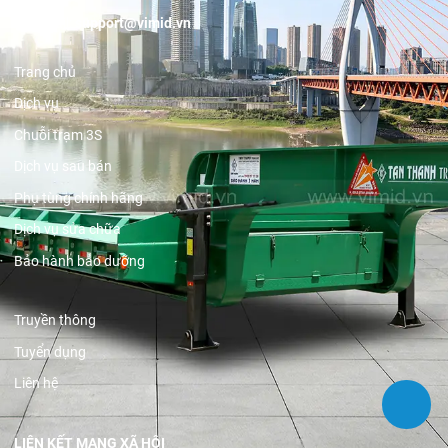
Email:
support@vimid.vn
Trang chủ
Dịch vụ
Chuỗi trạm 3S
Dịch vụ sau bán
Phụ tùng chính hãng
Dịch vụ sửa chữa
Bảo hành bảo dưỡng
Truyền thông
Tuyển dụng
Liên hệ
LIÊN KẾT MẠNG XÃ HỘI