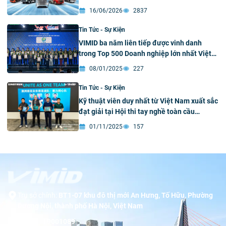
công chúng
16/06/2026
2837
Tin Tức - Sự Kiện
VIMID ba năm liên tiếp được vinh danh
trong Top 500 Doanh nghiệp lớn nhất Việt
Nam
08/01/2025
227
Tin Tức - Sự Kiện
Kỹ thuật viên duy nhất từ Việt Nam xuất sắc
đạt giải tại Hội thi tay nghề toàn cầu
SINOTRUK 2025
01/11/2025
157
Trụ sở chính:
BT1-07 khu đô thị mới An Hưng, Tố Hữu, Phường
Dương Nội, thành phố Hà Nội, Việt Nam
Hotline:
19001089