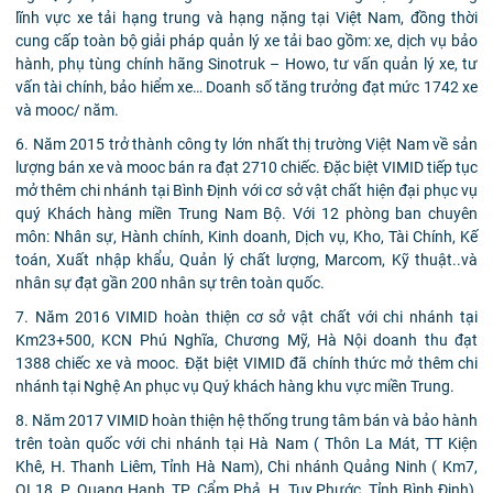
lĩnh vực xe tải hạng trung và hạng nặng tại Việt Nam, đồng thời
cung cấp toàn bộ giải pháp quản lý xe tải bao gồm: xe, dịch vụ bảo
hành, phụ tùng chính hãng Sinotruk – Howo, tư vấn quản lý xe, tư
vấn tài chính, bảo hiểm xe… Doanh số tăng trưởng đạt mức 1742 xe
và mooc/ năm.
6. Năm 2015 trở thành công ty lớn nhất thị trường Việt Nam về sản
lượng bán xe và mooc bán ra đạt 2710 chiếc. Đặc biệt VIMID tiếp tục
mở thêm chi nhánh tại Bình Định với cơ sở vật chất hiện đại phục vụ
quý Khách hàng miền Trung Nam Bộ. Với 12 phòng ban chuyên
môn: Nhân sự, Hành chính, Kinh doanh, Dịch vụ, Kho, Tài Chính, Kế
toán, Xuất nhập khẩu, Quản lý chất lượng, Marcom, Kỹ thuật..và
nhân sự đạt gần 200 nhân sự trên toàn quốc.
7. Năm 2016 VIMID hoàn thiện cơ sở vật chất với chi nhánh tại
Km23+500, KCN Phú Nghĩa, Chương Mỹ, Hà Nội doanh thu đạt
1388 chiếc xe và mooc. Đặt biệt VIMID đã chính thức mở thêm chi
nhánh tại Nghệ An phục vụ Quý khách hàng khu vực miền Trung.
8. Năm 2017 VIMID hoàn thiện hệ thống trung tâm bán và bảo hành
trên toàn quốc với chi nhánh tại Hà Nam ( Thôn La Mát, TT Kiện
Khê, H. Thanh Liêm, Tỉnh Hà Nam), Chi nhánh Quảng Ninh ( Km7,
QL18, P. Quang Hanh, TP. Cẩm Phả, H. Tuy Phước, Tỉnh Bình Định),