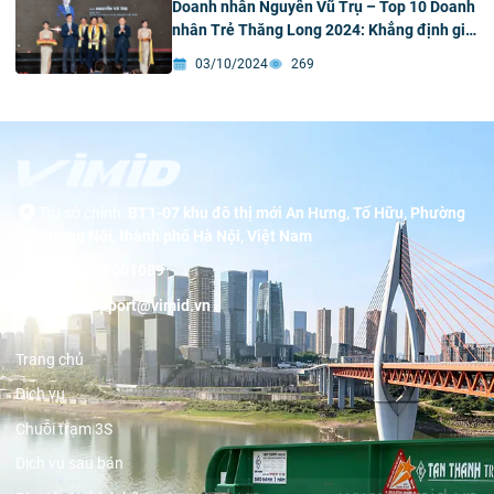
Doanh nhân Nguyễn Vũ Trụ – Top 10 Doanh
nhân Trẻ Thăng Long 2024: Khẳng định giá
trị và tầm nhìn chiến lược
03/10/2024
269
Trụ sở chính:
BT1-07 khu đô thị mới An Hưng, Tố Hữu, Phường
Dương Nội, thành phố Hà Nội, Việt Nam
Hotline:
19001089
Email:
support@vimid.vn
Trang chủ
Dịch vụ
Chuỗi trạm 3S
Dịch vụ sau bán