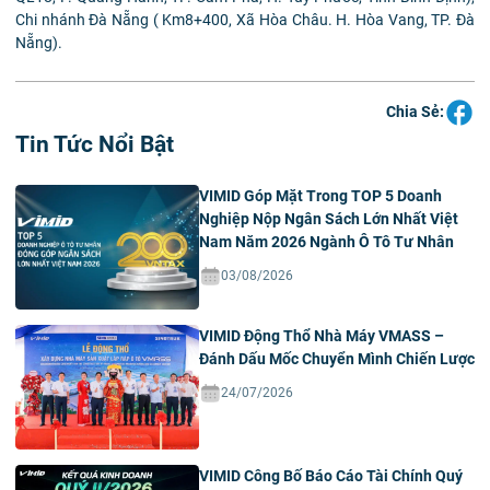
Chi nhánh Đà Nẵng ( Km8+400, Xã Hòa Châu. H. Hòa Vang, TP. Đà
Nẵng).
Chia Sẻ:
Tin Tức Nổi Bật
VIMID Góp Mặt Trong TOP 5 Doanh
Nghiệp Nộp Ngân Sách Lớn Nhất Việt
Nam Năm 2026 Ngành Ô Tô Tư Nhân
03/08/2026
VIMID Động Thổ Nhà Máy VMASS –
Đánh Dấu Mốc Chuyển Mình Chiến Lược
24/07/2026
VIMID Công Bố Báo Cáo Tài Chính Quý