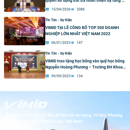
quyền sử dụng đất đã hoàn thiện hạ tầng kỹ
thuật để triển khai dự án Nhà máy sản xuất
15/04/2026
2086
– lắp ráp ô tô tại Hải Phòng
Tin Tức - Sự Kiện
VIMID TẠI LỄ CÔNG BỐ TOP 500 DOANH
NGHIỆP LỚN NHẤT VIỆT NAM 2022
06/01/2023
147
Tin Tức - Sự Kiện
VIMID trao tặng học bổng vào quỹ học bổng
Nguyễn Hoàng Phương – Trường ĐH Khoa
học tự nhiên
09/09/2023
134
Trụ sở chính:
BT1-07 khu đô thị mới An Hưng, Tố Hữu, Phường
Dương Nội, thành phố Hà Nội, Việt Nam