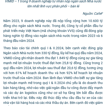
VIMID – 1 trong 9 doanh nghiệp tư nhân nộp ngân sách Nhà nước
lớn nhất lĩnh vực phân phối – bán lẻ
Nguồn: CafeF
Năm 2023, 9 doanh nghiệp này đã nộp tổng cộng hơn 10.600 tỷ
đồng cho ngân sách Nhà nước. Trong đó, Công ty cổ phần đầu tư
phát triển máy Việt Nam (mã chứng khoán VVS) cũng đã đóng góp
hàng nghìn tỷ đồng vào ngân sách nhà nước trong năm 2023 và 6
tháng đầu năm 2024.
Theo báo cáo tài chính quý I & II.2024, bên cạnh việc đóng góp
Ngân sách Nhà nước hơn 330 tỷ đồng, lũy kế hai quý đầu năm 2024,
VIMID cũng ghi nhận doanh thu đạt 1.849 tỷ đồng cùng sự gia tăng
mạnh mẽ lợi nhuận trước thuế đạt hơn 25,8 tỷ đồng. Cũng trong 2
quý đầu năm 2024, lợi nhuận sau thuế đạt 20,6 tỷ đồng, tương ứng
với hơn 61% kế hoạch doanh thu và hơn 92% kế hoạch lợi nhuận
trước thuế của năm 2024. Ban lãnh đạo VIMID cho biết sự gia tăng
lợi nhuận mạnh mẽ trong quý I & II.2024 chủ yếu là do doanh thu
bán hàng tăng, nhờ vào việc giải ngân đầu tư công được đẩy mạnh
và các dự án logistics cũng như cơ sở hạ tầng lớn bắt đầu được
triển khai trở lại. Điều này đã thúc đẩy nhu cầu đầu tư xe của các
nhà vận tải hàng hoá và các nhà thầu dự án. Bên cạnh đó việc giảm