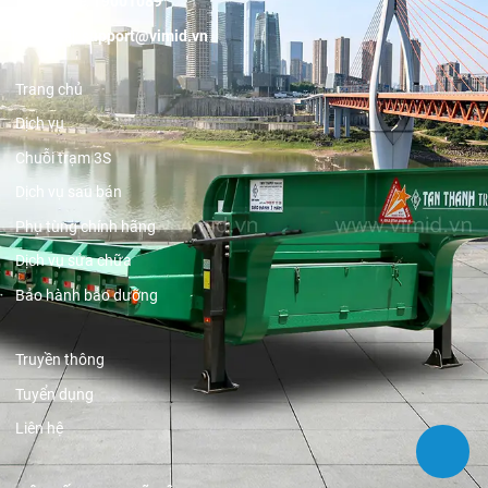
Hotline:
19001089
Email:
support@vimid.vn
Trang chủ
Dịch vụ
Chuỗi trạm 3S
Dịch vụ sau bán
Phụ tùng chính hãng
Dịch vụ sửa chữa
Bảo hành bảo dưỡng
Truyền thông
Tuyển dụng
Liên hệ