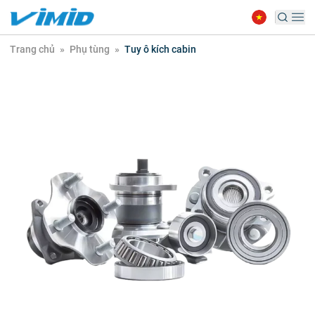
Trang chủ
»
Phụ tùng
»
Tuy ô kích cabin