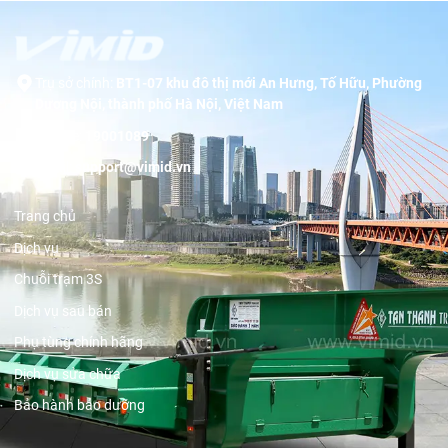
Trụ sở chính:
BT1-07 khu đô thị mới An Hưng, Tố Hữu, Phường
Dương Nội, thành phố Hà Nội, Việt Nam
Hotline:
19001089
Email:
support@vimid.vn
Trang chủ
Dịch vụ
Chuỗi trạm 3S
Dịch vụ sau bán
Phụ tùng chính hãng
Dịch vụ sửa chữa
Bảo hành bảo dưỡng