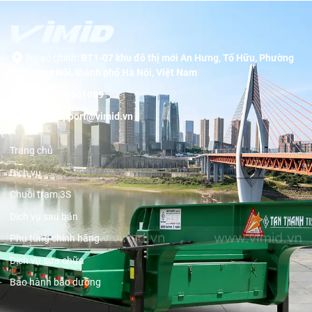
Trụ sở chính:
BT1-07 khu đô thị mới An Hưng, Tố Hữu, Phường
Dương Nội, thành phố Hà Nội, Việt Nam
Hotline:
19001089
Email:
support@vimid.vn
Trang chủ
Dịch vụ
Chuỗi trạm 3S
Dịch vụ sau bán
Phụ tùng chính hãng
Dịch vụ sửa chữa
Bảo hành bảo dưỡng