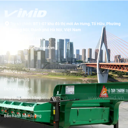
Trụ sở chính:
BT1-07 khu đô thị mới An Hưng, Tố Hữu, Phường
Dương Nội, thành phố Hà Nội, Việt Nam
Hotline:
19001089
Email:
support@vimid.vn
Trang chủ
Dịch vụ
Chuỗi trạm 3S
Dịch vụ sau bán
Phụ tùng chính hãng
Dịch vụ sửa chữa
Bảo hành bảo dưỡng