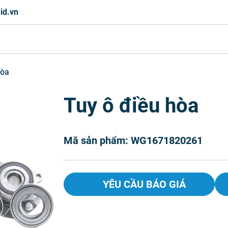
id.vn
hòa
Tuy ô điều hòa
Mã sản phẩm: WG1671820261
YÊU CẦU BÁO GIÁ