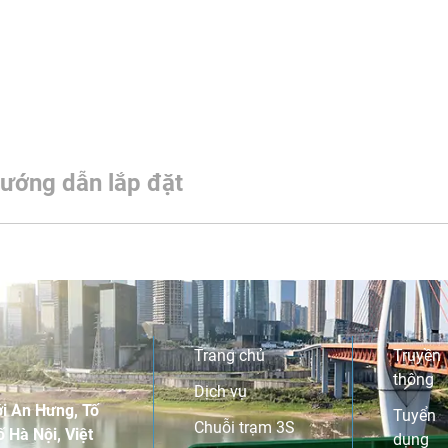
ướng dẫn lắp đặt
Trang chủ
Truyền
thông
Dịch vụ
i An Hưng, Tố
Tuyển
Chuỗi trạm 3S
 Hà Nội, Việt
dụng