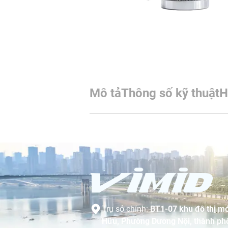
Mô tả
Thông số kỹ thuật
H
Trụ sở chính:
BT1-07 khu đô thị mớ
Hữu, Phường Dương Nội, thành phố