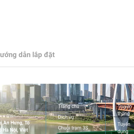
ướng dẫn lắp đặt
Trang chủ
Truyền
thông
Dịch vụ
i An Hưng, Tố
Tuyển
Chuỗi trạm 3S
 Hà Nội, Việt
dụng