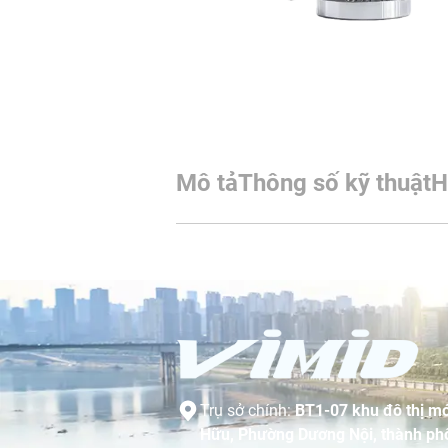
Mô tả
Thông số kỹ thuật
H
Trụ sở chính:
BT1-07 khu đô thị mớ
Hữu, Phường Dương Nội, thành phố