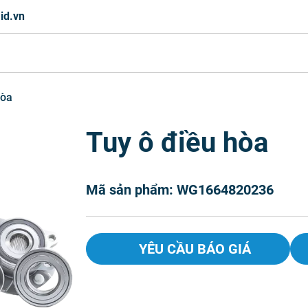
id.vn
hòa
Tuy ô điều hòa
Mã sản phẩm: WG1664820236
YÊU CẦU BÁO GIÁ