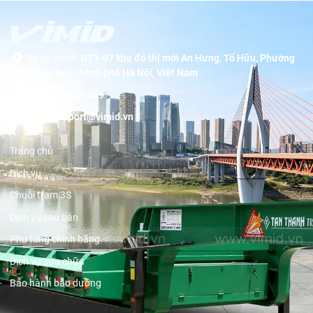
Trụ sở chính:
BT1-07 khu đô thị mới An Hưng, Tố Hữu, Phường
Dương Nội, thành phố Hà Nội, Việt Nam
Hotline:
19001089
Email:
support@vimid.vn
Trang chủ
Dịch vụ
Chuỗi trạm 3S
Dịch vụ sau bán
Phụ tùng chính hãng
Dịch vụ sửa chữa
Bảo hành bảo dưỡng