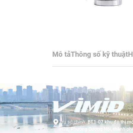
Mô tả
Thông số kỹ thuật
H
Trụ sở chính:
BT1-07 khu đô thị mớ
Hữu, Phường Dương Nội, thành phố