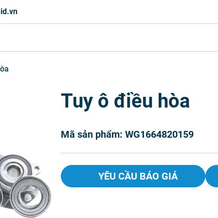
id.vn
hòa
Tuy ô điều hòa
Mã sản phẩm: WG1664820159
YÊU CẦU BÁO GIÁ