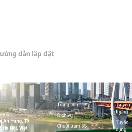
ướng dẫn lắp đặt
Trang chủ
Truyền
thông
Dịch vụ
i An Hưng, Tố
Tuyển
Chuỗi trạm 3S
 Hà Nội, Việt
dụng