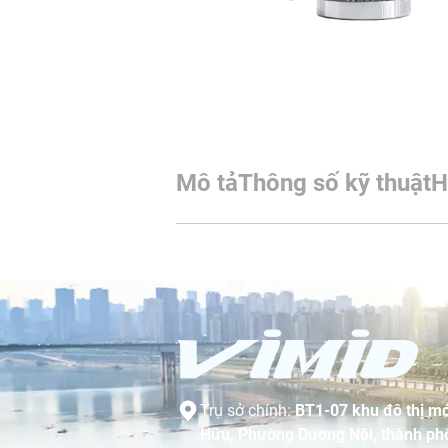
Mô tả
Thông số kỹ thuật
H
Trụ sở chính:
BT1-07 khu đô thị mớ
Hữu, Phường Dương Nội, thành phố