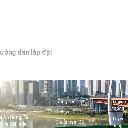
ướng dẫn lắp đặt
Trang chủ
Truyền
thông
Dịch vụ
i An Hưng, Tố
Tuyển
Chuỗi trạm 3S
 Hà Nội, Việt
dụng