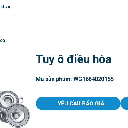
id.vn
hòa
Tuy ô điều hòa
Mã sản phẩm: WG1664820155
YÊU CẦU BÁO GIÁ