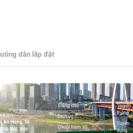
ướng dẫn lắp đặt
Trang chủ
Truyền
thông
Dịch vụ
i An Hưng, Tố
Tuyển
Chuỗi trạm 3S
 Hà Nội, Việt
dụng