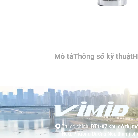
Mô tả
Thông số kỹ thuật
H
Trụ sở chính:
BT1-07 khu đô thị mớ
Hữu, Phường Dương Nội, thành phố