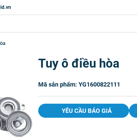
id.vn
hòa
Tuy ô điều hòa
Mã sản phẩm: YG1600822111
YÊU CẦU BÁO GIÁ