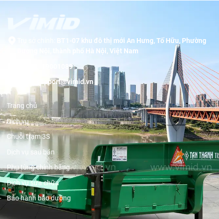
Trụ sở chính:
BT1-07 khu đô thị mới An Hưng, Tố Hữu, Phường
Dương Nội, thành phố Hà Nội, Việt Nam
Hotline:
19001089
Email:
support@vimid.vn
Trang chủ
Dịch vụ
Chuỗi trạm 3S
Dịch vụ sau bán
Phụ tùng chính hãng
Dịch vụ sửa chữa
Bảo hành bảo dưỡng