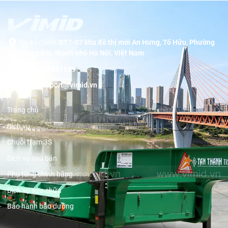
Trụ sở chính:
BT1-07 khu đô thị mới An Hưng, Tố Hữu, Phường
Dương Nội, thành phố Hà Nội, Việt Nam
Hotline:
19001089
Email:
support@vimid.vn
Trang chủ
Dịch vụ
Chuỗi trạm 3S
Dịch vụ sau bán
Phụ tùng chính hãng
Dịch vụ sửa chữa
Bảo hành bảo dưỡng