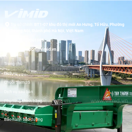
Trụ sở chính:
BT1-07 khu đô thị mới An Hưng, Tố Hữu, Phường
Dương Nội, thành phố Hà Nội, Việt Nam
Hotline:
19001089
Email:
support@vimid.vn
Trang chủ
Dịch vụ
Chuỗi trạm 3S
Dịch vụ sau bán
Phụ tùng chính hãng
Dịch vụ sửa chữa
Bảo hành bảo dưỡng