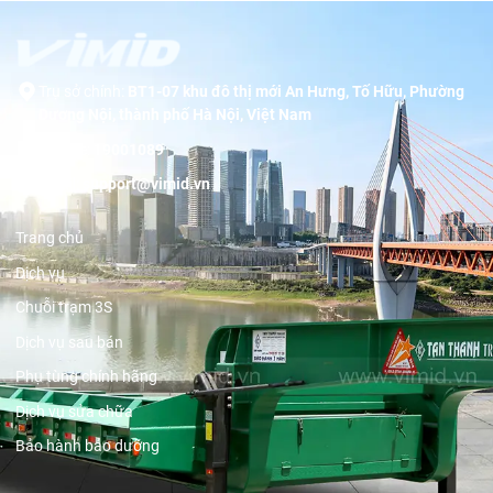
Trụ sở chính:
BT1-07 khu đô thị mới An Hưng, Tố Hữu, Phường
Dương Nội, thành phố Hà Nội, Việt Nam
Hotline:
19001089
Email:
support@vimid.vn
Trang chủ
Dịch vụ
Chuỗi trạm 3S
Dịch vụ sau bán
Phụ tùng chính hãng
Dịch vụ sửa chữa
Bảo hành bảo dưỡng