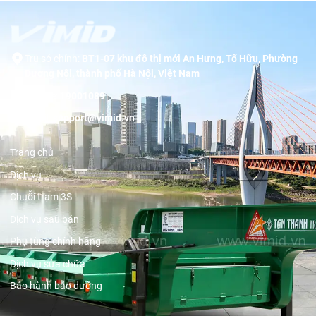
Trụ sở chính:
BT1-07 khu đô thị mới An Hưng, Tố Hữu, Phường
Dương Nội, thành phố Hà Nội, Việt Nam
Hotline:
19001089
Email:
support@vimid.vn
Trang chủ
Dịch vụ
Chuỗi trạm 3S
Dịch vụ sau bán
Phụ tùng chính hãng
Dịch vụ sửa chữa
Bảo hành bảo dưỡng