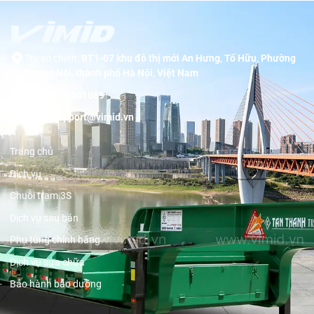
Trụ sở chính:
BT1-07 khu đô thị mới An Hưng, Tố Hữu, Phường
Dương Nội, thành phố Hà Nội, Việt Nam
Hotline:
19001089
Email:
support@vimid.vn
Trang chủ
Dịch vụ
Chuỗi trạm 3S
Dịch vụ sau bán
Phụ tùng chính hãng
Dịch vụ sửa chữa
Bảo hành bảo dưỡng