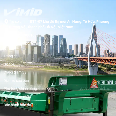
Trụ sở chính:
BT1-07 khu đô thị mới An Hưng, Tố Hữu, Phường
Dương Nội, thành phố Hà Nội, Việt Nam
Hotline:
19001089
Email:
support@vimid.vn
Trang chủ
Dịch vụ
Chuỗi trạm 3S
Dịch vụ sau bán
Phụ tùng chính hãng
Dịch vụ sửa chữa
Bảo hành bảo dưỡng