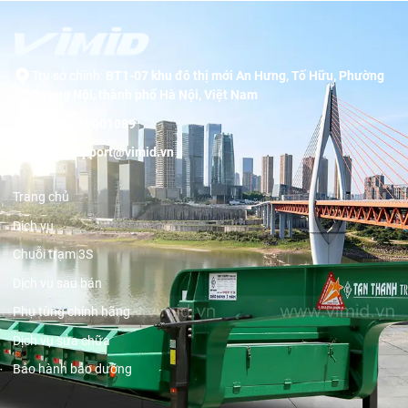
Trụ sở chính:
BT1-07 khu đô thị mới An Hưng, Tố Hữu, Phường
Dương Nội, thành phố Hà Nội, Việt Nam
Hotline:
19001089
Email:
support@vimid.vn
Trang chủ
Dịch vụ
Chuỗi trạm 3S
Dịch vụ sau bán
Phụ tùng chính hãng
Dịch vụ sửa chữa
Bảo hành bảo dưỡng