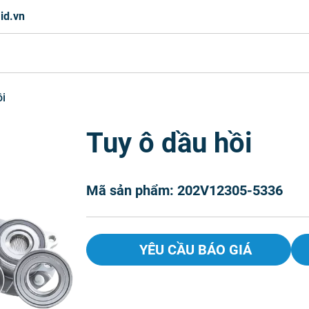
id.vn
ồi
Tuy ô dầu hồi
Mã sản phẩm: 202V12305-5336
YÊU CẦU BÁO GIÁ