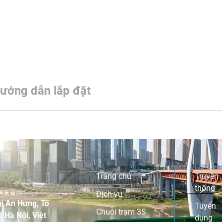
ướng dẫn lắp đặt
Trang chủ
Truyền
thông
Dịch vụ
i An Hưng, Tố
Tuyển
Chuỗi trạm 3S
 Hà Nội, Việt
dụng