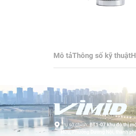
Mô tả
Thông số kỹ thuật
H
Trụ sở chính:
BT1-07 khu đô thị mớ
Hữu, Phường Dương Nội, thành phố