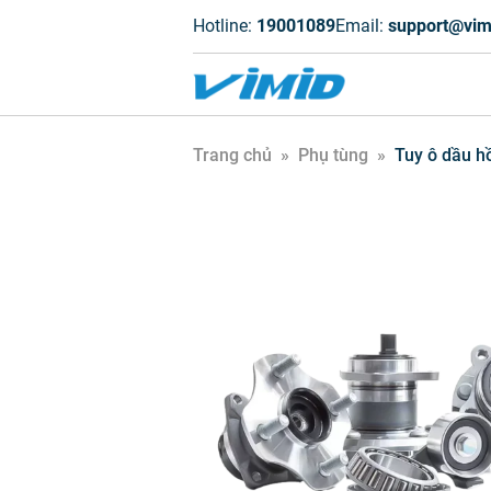
Hotline:
19001089
Email:
support@vim
Trang chủ
»
Phụ tùng
»
Tuy ô dầu h