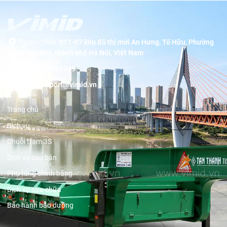
Trụ sở chính:
BT1-07 khu đô thị mới An Hưng, Tố Hữu, Phường
Dương Nội, thành phố Hà Nội, Việt Nam
Hotline:
19001089
Email:
support@vimid.vn
Trang chủ
Dịch vụ
Chuỗi trạm 3S
Dịch vụ sau bán
Phụ tùng chính hãng
Dịch vụ sửa chữa
Bảo hành bảo dưỡng