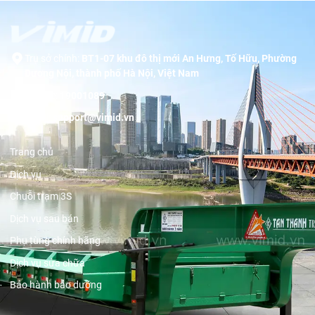
Trụ sở chính:
BT1-07 khu đô thị mới An Hưng, Tố Hữu, Phường
Dương Nội, thành phố Hà Nội, Việt Nam
Hotline:
19001089
Email:
support@vimid.vn
Trang chủ
Dịch vụ
Chuỗi trạm 3S
Dịch vụ sau bán
Phụ tùng chính hãng
Dịch vụ sửa chữa
Bảo hành bảo dưỡng