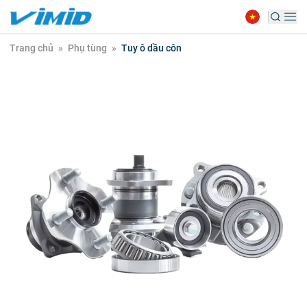
Trang chủ
»
Phụ tùng
»
Tuy ô dầu côn