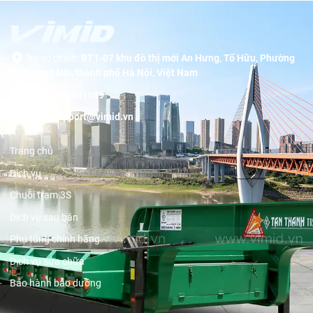
Trụ sở chính:
BT1-07 khu đô thị mới An Hưng, Tố Hữu, Phường
Dương Nội, thành phố Hà Nội, Việt Nam
Hotline:
19001089
Email:
support@vimid.vn
Trang chủ
Dịch vụ
Chuỗi trạm 3S
Dịch vụ sau bán
Phụ tùng chính hãng
Dịch vụ sửa chữa
Bảo hành bảo dưỡng