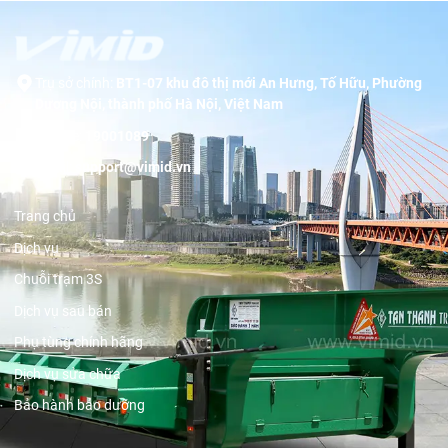
Trụ sở chính:
BT1-07 khu đô thị mới An Hưng, Tố Hữu, Phường
Dương Nội, thành phố Hà Nội, Việt Nam
Hotline:
19001089
Email:
support@vimid.vn
Trang chủ
Dịch vụ
Chuỗi trạm 3S
Dịch vụ sau bán
Phụ tùng chính hãng
Dịch vụ sửa chữa
Bảo hành bảo dưỡng