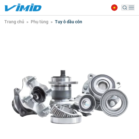
Trang chủ
»
Phụ tùng
»
Tuy ô dầu côn