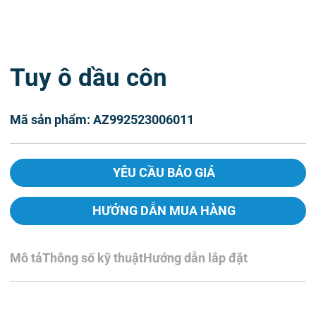
Tuy ô dầu côn
Mã sản phẩm: AZ992523006011
YÊU CẦU BÁO GIÁ
HƯỚNG DẪN MUA HÀNG
Mô tả
Thông số kỹ thuật
Hướng dẫn lắp đặt