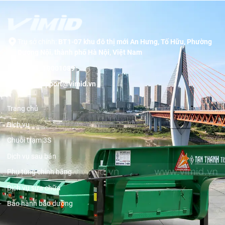
Trụ sở chính:
BT1-07 khu đô thị mới An Hưng, Tố Hữu, Phường
Dương Nội, thành phố Hà Nội, Việt Nam
Hotline:
19001089
Email:
support@vimid.vn
Trang chủ
Dịch vụ
Chuỗi trạm 3S
Dịch vụ sau bán
Phụ tùng chính hãng
Dịch vụ sửa chữa
Bảo hành bảo dưỡng