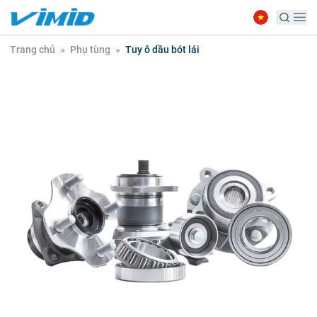
Trang chủ
»
Phụ tùng
»
Tuy ô dầu bót lái