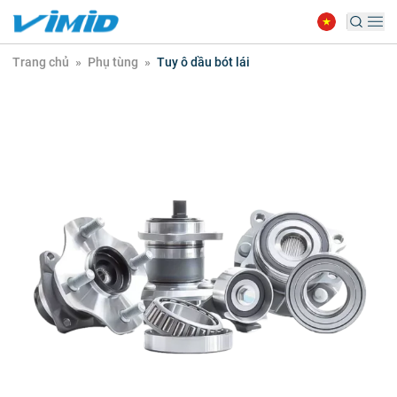
Trang chủ
»
Phụ tùng
»
Tuy ô dầu bót lái