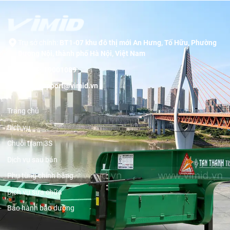
Trụ sở chính:
BT1-07 khu đô thị mới An Hưng, Tố Hữu, Phường
Dương Nội, thành phố Hà Nội, Việt Nam
Hotline:
19001089
Email:
support@vimid.vn
Trang chủ
Dịch vụ
Chuỗi trạm 3S
Dịch vụ sau bán
Phụ tùng chính hãng
Dịch vụ sửa chữa
Bảo hành bảo dưỡng