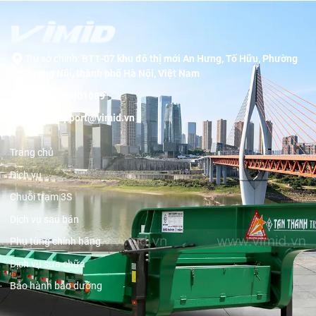
Trụ sở chính:
BT1-07 khu đô thị mới An Hưng, Tố Hữu, Phường
Dương Nội, thành phố Hà Nội, Việt Nam
Hotline:
19001089
Email:
support@vimid.vn
Trang chủ
Dịch vụ
Chuỗi trạm 3S
Dịch vụ sau bán
Phụ tùng chính hãng
Dịch vụ sửa chữa
Bảo hành bảo dưỡng