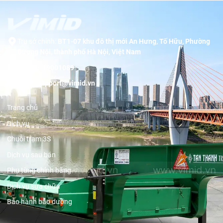
Trụ sở chính:
BT1-07 khu đô thị mới An Hưng, Tố Hữu, Phường
Dương Nội, thành phố Hà Nội, Việt Nam
Hotline:
19001089
Email:
support@vimid.vn
Trang chủ
Dịch vụ
Chuỗi trạm 3S
Dịch vụ sau bán
Phụ tùng chính hãng
Dịch vụ sửa chữa
Bảo hành bảo dưỡng