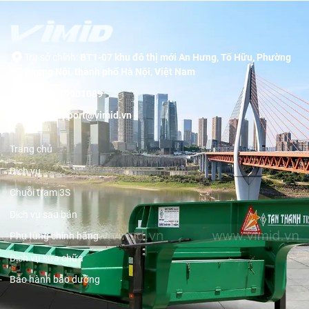
Trụ sở chính:
BT1-07 khu đô thị mới An Hưng, Tố Hữu, Phường
Dương Nội, thành phố Hà Nội, Việt Nam
Hotline:
19001089
Email:
support@vimid.vn
Trang chủ
Dịch vụ
Chuỗi trạm 3S
Dịch vụ sau bán
Phụ tùng chính hãng
Dịch vụ sửa chữa
Bảo hành bảo dưỡng