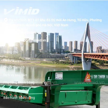
Trụ sở chính:
BT1-07 khu đô thị mới An Hưng, Tố Hữu, Phường
Dương Nội, thành phố Hà Nội, Việt Nam
Hotline:
19001089
Email:
support@vimid.vn
Trang chủ
Dịch vụ
Chuỗi trạm 3S
Dịch vụ sau bán
Phụ tùng chính hãng
Dịch vụ sửa chữa
Bảo hành bảo dưỡng