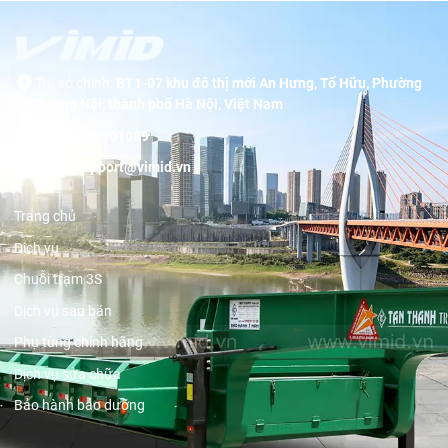
Trụ sở chính:
BT1-07 khu đô thị mới An Hưng, Tố Hữu, Phường
Dương Nội, thành phố Hà Nội, Việt Nam
Hotline:
19001089
Email:
support@vimid.vn
Trang chủ
Dịch vụ
Chuỗi trạm 3S
Dịch vụ sau bán
Phụ tùng chính hãng
Dịch vụ sửa chữa
Bảo hành bảo dưỡng