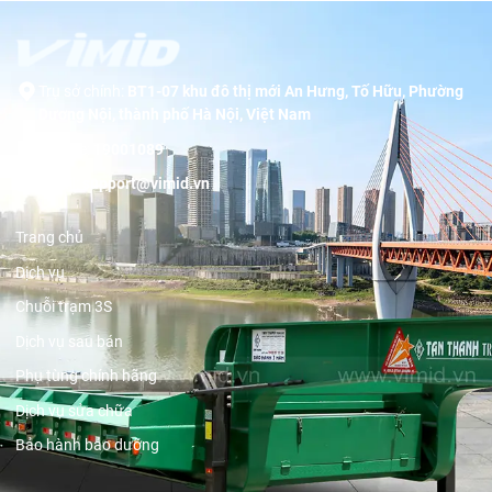
Trụ sở chính:
BT1-07 khu đô thị mới An Hưng, Tố Hữu, Phường
Dương Nội, thành phố Hà Nội, Việt Nam
Hotline:
19001089
Email:
support@vimid.vn
Trang chủ
Dịch vụ
Chuỗi trạm 3S
Dịch vụ sau bán
Phụ tùng chính hãng
Dịch vụ sửa chữa
Bảo hành bảo dưỡng