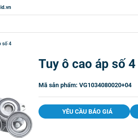
id.vn
p số 4
Tuy ô cao áp số 4
Mã sản phẩm: VG1034080020+04
YÊU CẦU BÁO GIÁ