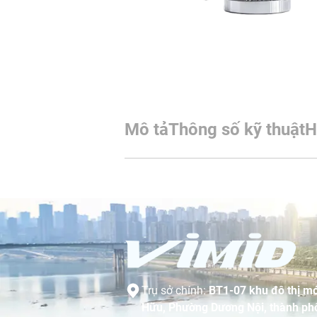
Mô tả
Thông số kỹ thuật
H
Trụ sở chính:
BT1-07 khu đô thị mớ
Hữu, Phường Dương Nội, thành phố