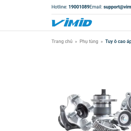
Hotline:
19001089
Email:
support@vim
Trang chủ
»
Phụ tùng
»
Tuy ô cao á