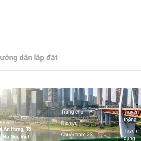
ướng dẫn lắp đặt
Trang chủ
Truyền
thông
Dịch vụ
i An Hưng, Tố
Tuyển
Chuỗi trạm 3S
 Hà Nội, Việt
dụng