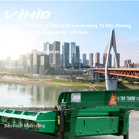
Trụ sở chính:
BT1-07 khu đô thị mới An Hưng, Tố Hữu, Phường
Dương Nội, thành phố Hà Nội, Việt Nam
Hotline:
19001089
Email:
support@vimid.vn
Trang chủ
Dịch vụ
Chuỗi trạm 3S
Dịch vụ sau bán
Phụ tùng chính hãng
Dịch vụ sửa chữa
Bảo hành bảo dưỡng