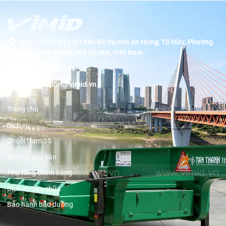
Trụ sở chính:
BT1-07 khu đô thị mới An Hưng, Tố Hữu, Phường
Dương Nội, thành phố Hà Nội, Việt Nam
Hotline:
19001089
Email:
support@vimid.vn
Trang chủ
Dịch vụ
Chuỗi trạm 3S
Dịch vụ sau bán
Phụ tùng chính hãng
Dịch vụ sửa chữa
Bảo hành bảo dưỡng